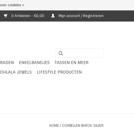
over cookies »
0 Artikelen - €0,00
Mijn account / Registreren
ERADEN
ENKELBANDJES
TASSEN EN MEER
OHLALA JEWELS
LIFESTYLE PRODUCTEN
HOME
/
OORBELLEN BAROK SILVER