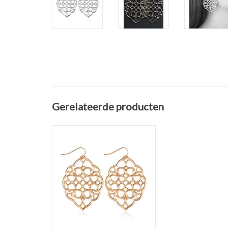
Gerelateerde producten
Mooie oorbelhangers Barok
Gold
Maat hanger: L 5,5 x B 3,5
TOEVOEGEN AAN WINKELWAGEN