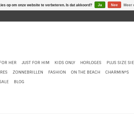
kies op om onze website te verbeteren. Is dat akkoord?
Ja
Nee
Meer 
 FOR HER
JUST FOR HIM
KIDS ONLY
HORLOGES
PLUS SIZE SI
RES
ZONNEBRILLEN
FASHION
ON THE BEACH
CHARMIN*S
SALE
BLOG