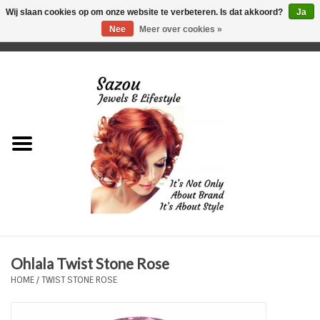
Wij slaan cookies op om onze website te verbeteren. Is dat akkoord?
Ja
Nee
Meer over cookies »
0 Artikelen - €0,00
Home
Just For Her
Just for Him
Kids Only
HORLOGES
Ohlala Twist Stone Rose
Plus Size Sieraden
HOME
/
TWIST STONE ROSE
Enkelbandjes