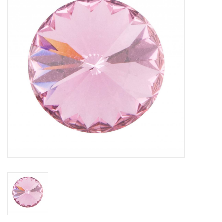
Tassen en meer
Haaraccesoires
Zonnebrillen
Fashion
ON THE BEACH
Charmin*s
Ohlala Jewels
LIFESTYLE PRODUCTEN