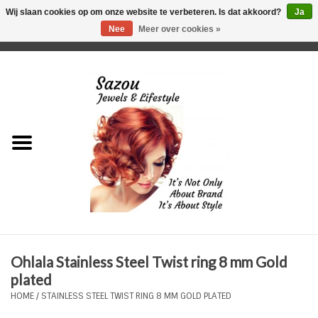
Wij slaan cookies op om onze website te verbeteren. Is dat akkoord?
Ja
Nee
Meer over cookies »
0 Artikelen - €0,00
Home
Just For Her
Just for Him
Kids Only
HORLOGES
Ohlala Stainless Steel Twist ring 8 mm Gold
Plus Size Sieraden
plated
HOME
/
STAINLESS STEEL TWIST RING 8 MM GOLD PLATED
Enkelbandjes