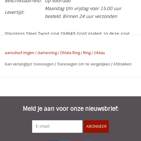
Beschikbaarheid:
Op voorraad
Maandag t/m vrijdag voor 15.00 uur
Levertijd:
besteld. Binnen 24 uur verzonden
Stainless Steel Twist ring OHR49 Gold plated. In deze ring
kan je de 8 mm stenen verwisselen waardoor je iedere keer
weer een andere uitstraling creëert. Zie sfeerfoto's met
aanschuif ringen
/
damesring
/
Ohlala Ring
/
Ring
/
Ohlala
voorbeeld.
Aan verlanglijst toevoegen
/
Toevoegen om te vergelijken
/
Afdrukken
* Materiaal: Stainless Steel 316L
* Kleur: Choco plated
* Ring: OHR49 - exclusief steen
Meld je aan voor onze nieuwsbrief:
ABONNEER