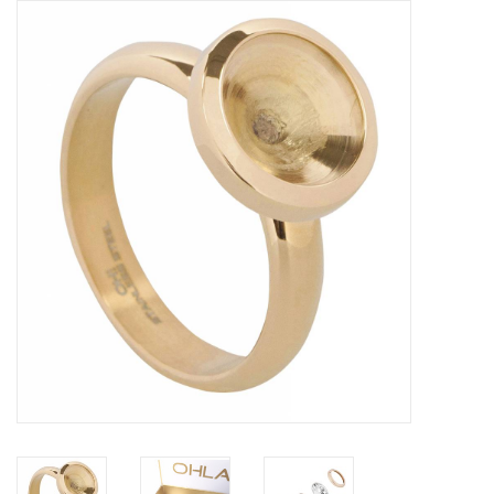
Tassen en meer
Haaraccesoires
Zonnebrillen
Fashion
ON THE BEACH
Charmin*s
Ohlala Jewels
LIFESTYLE PRODUCTEN