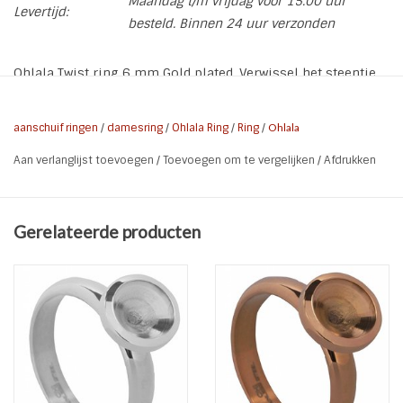
Maandag t/m vrijdag voor 15.00 uur
Levertijd:
besteld. Binnen 24 uur verzonden
Ohlala Twist ring 6 mm Gold plated. Verwissel het steentje
voor een andere kleur en je hebt weer een andere ring
gecreëerd.
aanschuif ringen
/
damesring
/
Ohlala Ring
/
Ring
/
Ohlala
* Merk: Ohlala
Aan verlanglijst toevoegen
/
Toevoegen om te vergelijken
/
Afdrukken
* Materiaal: Stainless Steel 316L
* Kleur: Gold plated
* Ring: OHR53 - exclusief steen
Gerelateerde producten