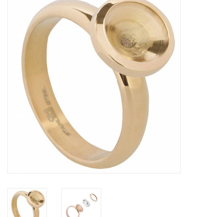
Tassen en meer
Haaraccesoires
Zonnebrillen
Fashion
ON THE BEACH
Charmin*s
Ohlala Jewels
LIFESTYLE PRODUCTEN