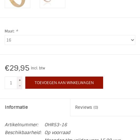
INSPIRATIE
SALE
Maat:
*
Blog
€29,95
Incl. btw
+
TOEVOEGEN AAN WINKELWAGEN
-
Informatie
Reviews
(0)
Artikelnummer:
OHR53-16
Beschikbaarheid:
Op voorraad