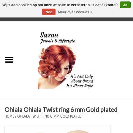
Wij slaan cookies op om onze website te verbeteren. Is dat akkoord?
Ja
Nee
Meer over cookies »
0 Artikelen - €0,00
Home
Just For Her
Just for Him
Kids Only
HORLOGES
Ohlala Ohlala Twist ring 6 mm Gold plated
Plus Size Sieraden
HOME
/
OHLALA TWIST RING 6 MM GOLD PLATED
Enkelbandjes