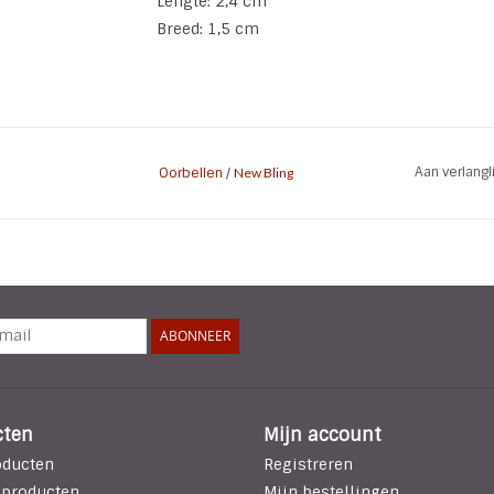
Lengte: 2,4 cm
Breed: 1,5 cm
Aan verlang
Oorbellen
/
New Bling
ABONNEER
cten
Mijn account
oducten
Registreren
 producten
Mijn bestellingen