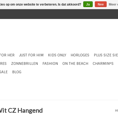
kies op om onze website te verbeteren. Is dat akkoord?
Ja
Nee
Meer 
 FOR HER
JUST FOR HIM
KIDS ONLY
HORLOGES
PLUS SIZE SI
RES
ZONNEBRILLEN
FASHION
ON THE BEACH
CHARMIN*S
SALE
BLOG
 Wit CZ Hangend
H