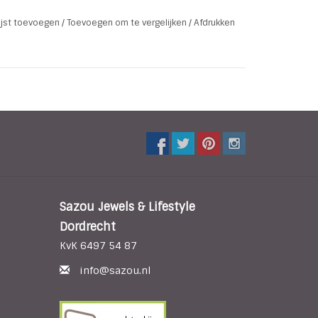
lijst toevoegen
/
Toevoegen om te vergelijken
/
Afdrukken
even deze armbanden een stoere trendy touch.
Sazou Jewels & Lifestyle
Dordrecht
KvK 6497 54 87
info@sazou.nl