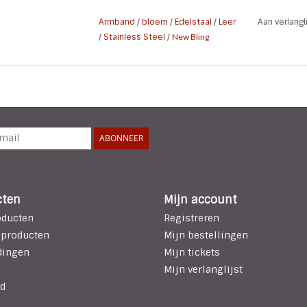
Materiaal: Leer, Edelstaal, Zirkonia
Armband
/
bloem
/
Edelstaal
/
Leer
Aan verlang
Kleur: Wit, Rose
/
Stainless Steel
/
New Bling
Kenmerken: magneetslot
Een combinatie van materialen en stijlen g
Geschikt voor elke look en gelegenheid
ABONNEER
cten
Mijn account
oducten
Registreren
 producten
Mijn bestellingen
dingen
Mijn tickets
Mijn verlanglijst
d