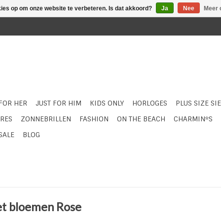
kies op om onze website te verbeteren. Is dat akkoord?
Ja
Nee
Meer 
 FOR HER
JUST FOR HIM
KIDS ONLY
HORLOGES
PLUS SIZE SI
RES
ZONNEBRILLEN
FASHION
ON THE BEACH
CHARMIN*S
SALE
BLOG
et bloemen Rose