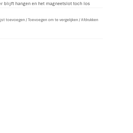
er blijft hangen en het magneetslot toch los
stijl geven deze armband een stoere, trendy
lijst toevoegen
/
Toevoegen om te vergelijken
/
Afdrukken
nless steel 316L)
nkje