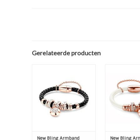
Gerelateerde producten
Zwart leren armband stainless
Wit leren ar
steel 316L Rose-Gold plated
Stainless Stee
beads en hanger van New Bling.
plated beads e
New Bl
TOEVOEGEN AAN WINKELWAGEN
TOEVOEGEN AAN
New Bling Armband
New Bling Ar