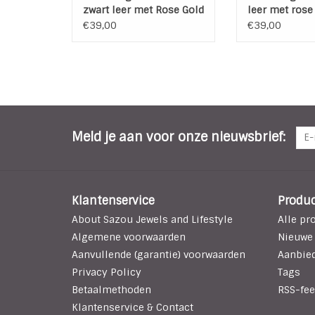
zwart leer met Rose Gold
leer met rose
plated beads en hanger
plated beads 
€39,00
€39,00
Meld je aan voor onze nieuwsbrief:
Klantenservice
Produ
About Sazou Jewels and Lifestyle
Alle pr
Algemene voorwaarden
Nieuwe
Aanvullende (garantie) voorwaarden
Aanbie
Privacy Policy
Tags
Betaalmethoden
RSS-fee
Klantenservice & Contact