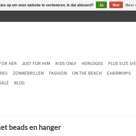
kies op om onze website te verbeteren. Is dat akkoord?
Ja
Nee
Meer 
 FOR HER
JUST FOR HIM
KIDS ONLY
HORLOGES
PLUS SIZE SI
RES
ZONNEBRILLEN
FASHION
ON THE BEACH
CHARMIN*S
SALE
BLOG
et beads en hanger