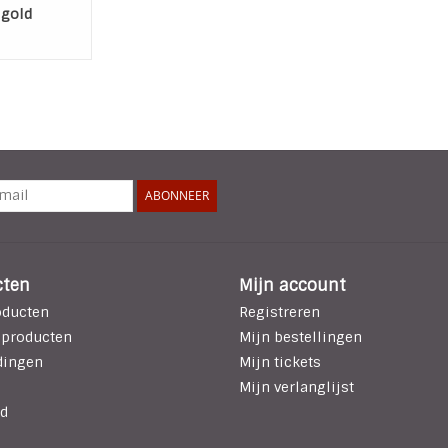
 gold
en hanger
ABONNEER
cten
Mijn account
oducten
Registreren
 producten
Mijn bestellingen
dingen
Mijn tickets
Mijn verlanglijst
d