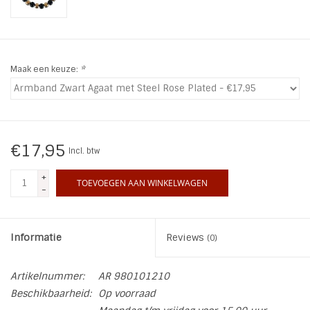
INSPIRATIE
SALE
Maak een keuze:
*
Blog
€17,95
Incl. btw
+
TOEVOEGEN AAN WINKELWAGEN
-
Informatie
Reviews
(0)
Artikelnummer:
AR 980101210
Beschikbaarheid:
Op voorraad