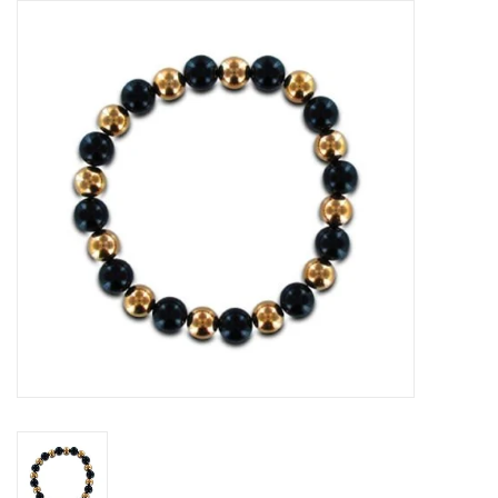
Tassen en meer
Haaraccesoires
Zonnebrillen
Fashion
ON THE BEACH
Charmin*s
Ohlala Jewels
LIFESTYLE PRODUCTEN