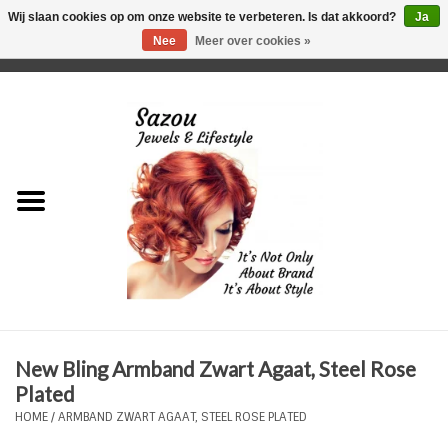
Wij slaan cookies op om onze website te verbeteren. Is dat akkoord?
Ja
Nee
Meer over cookies »
0 Artikelen - €0,00
Home
Just For Her
Just for Him
Kids Only
HORLOGES
New Bling Armband Zwart Agaat, Steel Rose
Plus Size Sieraden
Plated
HOME
/
ARMBAND ZWART AGAAT, STEEL ROSE PLATED
Enkelbandjes