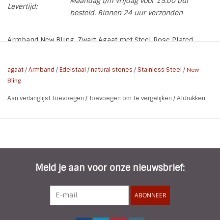
Maandag t/m vrijdag voor 15.00 uur
Levertijd:
besteld. Binnen 24 uur verzonden
Armband New Bling. Zwart Agaat met Steel Rose Plated
Materiaal: Zwarte Agaat, Steel
Rekbaar
agaat
/
Armband
/
Edelstaal
/
natural stones
/
Stainless Steel
/
New
Bling
Aan verlanglijst toevoegen
/
Toevoegen om te vergelijken
/
Afdrukken
Meld je aan voor onze nieuwsbrief:
ABONNEER