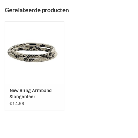
Kleur: Goud Brons
Gerelateerde producten
Lengte: 41 cm
New Bling Armband
Slangenleer
€14,99