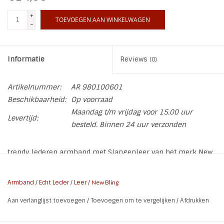
+
TOEVOEGEN AAN WINKELWAGEN
INSPIRATIE
-
SALE
Informatie
Reviews
(0)
Blog
Artikelnummer:
AR 980100601
Beschikbaarheid:
Op voorraad
Maandag t/m vrijdag voor 15.00 uur
Levertijd:
besteld. Binnen 24 uur verzonden
trendy lederen armband met Slangenleer van het merk New
Bling
Armband
/
Echt Leder
/
Leer
/
New Bling
Sluiting: Magneet - Staal
Aan verlanglijst toevoegen
/
Toevoegen om te vergelijken
/
Afdrukken
Materiaal: leer - Stainless Steel
Patroon: Slangenleer