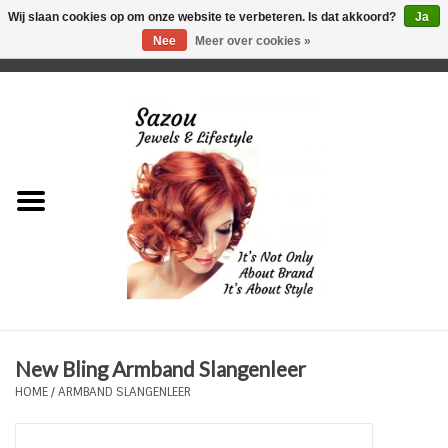
Wij slaan cookies op om onze website te verbeteren. Is dat akkoord?
Ja
Nee
Meer over cookies »
0 Artikelen - €0,00
Home
Just For Her
Just for Him
Kids Only
HORLOGES
New Bling Armband Slangenleer
Plus Size Sieraden
HOME
/
ARMBAND SLANGENLEER
Enkelbandjes