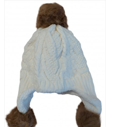
Tassen en meer
Haaraccesoires
Zonnebrillen
Fashion
ON THE BEACH
Charmin*s
Ohlala Jewels
LIFESTYLE PRODUCTEN