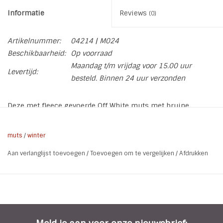
Informatie
Reviews
(0)
Artikelnummer:
04214 | M024
Beschikbaarheid:
Op voorraad
Maandag t/m vrijdag voor 15.00 uur
Levertijd:
besteld. Binnen 24 uur verzonden
Deze met fleece gevoerde Off White muts met bruine
pompons en oorflappen houd jou deze winter lekker warm.
* Soort: Wintermuts
muts
/
winter
* Kleur: Off White | Bruin
Aan verlanglijst toevoegen
/
Toevoegen om te vergelijken
/
Afdrukken
* Materiaal: Polyester
* Wasvoorschrift: 30 graden