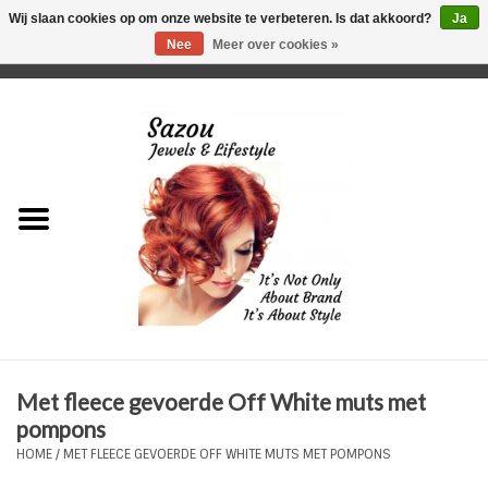
Wij slaan cookies op om onze website te verbeteren. Is dat akkoord?
Ja
Nee
Meer over cookies »
0 Artikelen - €0,00
Home
Just For Her
Just for Him
Kids Only
HORLOGES
Met fleece gevoerde Off White muts met
Plus Size Sieraden
pompons
HOME
/
MET FLEECE GEVOERDE OFF WHITE MUTS MET POMPONS
Enkelbandjes