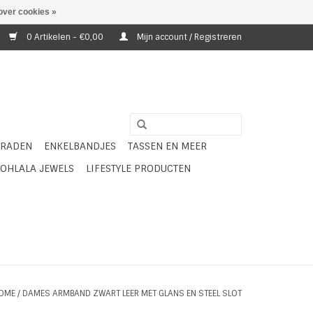
over cookies »
0 Artikelen - €0,00
Mijn account / Registreren
ERADEN
ENKELBANDJES
TASSEN EN MEER
OHLALA JEWELS
LIFESTYLE PRODUCTEN
OME
/
DAMES ARMBAND ZWART LEER MET GLANS EN STEEL SLOT