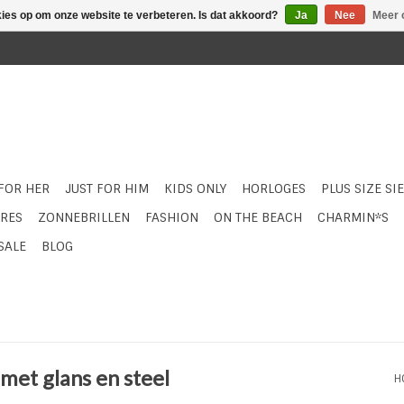
kies op om onze website te verbeteren. Is dat akkoord?
Ja
Nee
Meer 
 FOR HER
JUST FOR HIM
KIDS ONLY
HORLOGES
PLUS SIZE SI
RES
ZONNEBRILLEN
FASHION
ON THE BEACH
CHARMIN*S
SALE
BLOG
met glans en steel
H