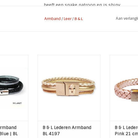
heeft een snake patroon en is shiny.
* Maat: 22 cm
Aan verlang
Armband
/
Leer
/
B & L
* Doorsnee band: 0,6 cm
* Slot: Magnetisch klikslot Stainless Steel S
* Materiaal: Echt leer | Stainless Steel 316L
Meet voor de maat de omtrek achter de knobb
daar afhankelijk van wat je prettig vind 1 to
ikkel armband
Mooie lederen Dames
Lederen 
 & L Steel &
Armband van het merk B & L
er
Steal & Leather
Materiaal: L
Stainless Steel
Kleuren: zacht roze, rose
hiny Steel
Slot: Smal Buddah Rose
Maa
ot: 9 mm
Breedte slot: 1,5 cm
Kleur: 
Materiaal: Leer / Stainless
 WINKELWAGEN
TOEVOEGEN A
Steel
TOEVOEGEN AAN WINKELWAGEN
 armband
B & L Lederen Armband
B & L Lede
Blue | BL
BL 4197
Pink 21 c