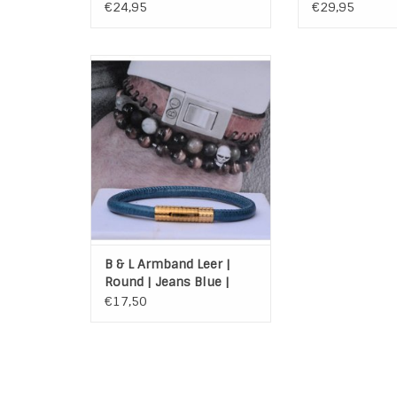
4027
€24,95
€29,95
Mooie smalle lederen armband
Jeans Blue van het merk B & L
Steel & Leather
Maat: 22 cm
Doorsnee band: 0,7 cm
TOEVOEGEN AAN WINKELWAGEN
B & L Armband Leer |
Round | Jeans Blue |
Gold Steel | BL99847
€17,50