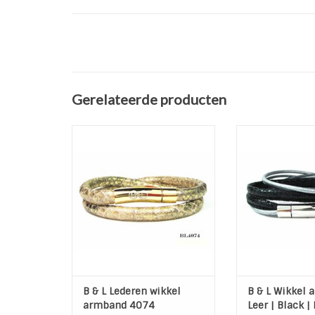
Gerelateerde producten
Mooie lederen wikkel armband
Mooie lederen w
van het merk B & L Steel &
van het merk B
Leather
Leath
Slot: Rond staal Goud (12)
Materiaal: Leer | 
Breedte armband: 6 mm
Slot: Rond S
Kleur: Goud-Bruin-Beige
Breedte sl
TOEVOEGEN AAN WINKELWAGEN
TOEVOEGEN AAN
B & L Lederen wikkel
B & L Wikkel
armband 4074
Leer | Black | 