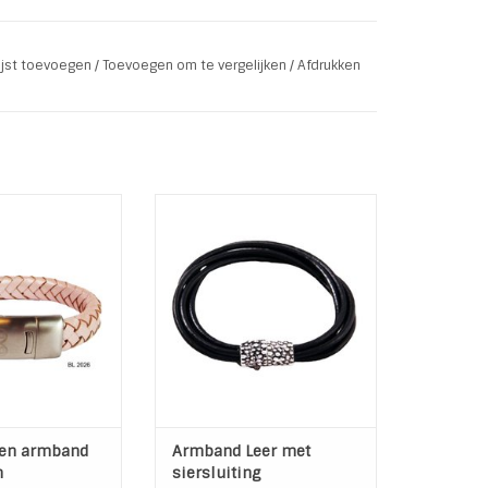
lijst toevoegen
/
Toevoegen om te vergelijken
/
Afdrukken
hiny Silver
el op de pols van af de hand gezien. Je telt
t 2 cm bij op en je hebt de juiste maat.
armband Pink
Lederen armband met 5
lederen koorden en een
eer en edelstaal
magnetische siersluiting
slot
Kleur: Zwart | Zilver
t: 21 cm
Materiaal: Leder | Metaal
Roze / Steel
Lengte Armaband: 20 cm
Sluiting: Magneetsluiting
AN WINKELWAGEN
TOEVOEGEN AAN WINKELWAGEN
ren armband
Armband Leer met
m
siersluiting