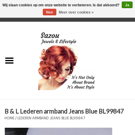
Wij slaan cookies op om onze website te verbeteren. Is dat akkoord?
Ja
Nee
Meer over cookies »
0 Artikelen - €0,00
Home
Just For Her
Just for Him
Kids Only
HORLOGES
B & L Lederen armband Jeans Blue BL99847
Plus Size Sieraden
HOME
/
LEDEREN ARMBAND JEANS BLUE BL99847
Enkelbandjes