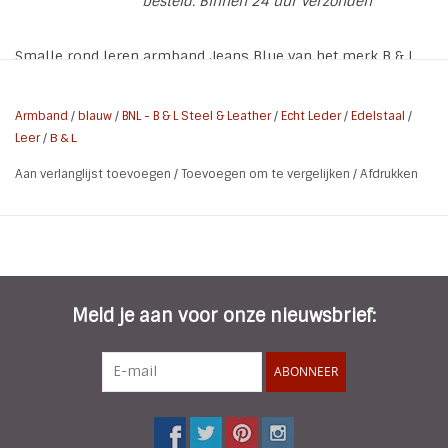
besteld. Binnen 24 uur verzonden
Smalle rond leren armband Jeans Blue van het merk B & L
Steel & Leather met een goud edelstalen slot.
* Lengte Armband: 21 of 22 cm. Maak een keuze!
Armband
/
blauw
/
BNL - B & L Steel & Leather
/
Echt Leder
/
Edelstaal
/
Leer
/
B & L
* Doorsnee band: 0,7 cm
* Slot: L316 Stainless Steel gold Plated
Aan verlanglijst toevoegen
/
Toevoegen om te vergelijken
/
Afdrukken
* Materiaal: Echt leer | Stainless Steel 316L
Meet voor de maat de omtrek achter de knobbel op de pols
van af de hand gezien. Je telt daar afhankelijk van wat je
prettig vind 1 tot 2 cm bij op en je hebt de juiste maat.
Meld je aan voor onze nieuwsbrief:
ABONNEER