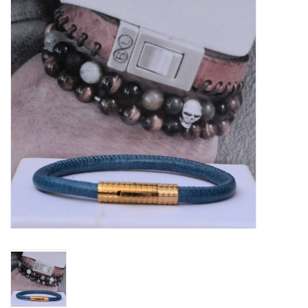
Tassen en meer
Haaraccesoires
Zonnebrillen
Fashion
ON THE BEACH
Charmin*s
Ohlala Jewels
LIFESTYLE PRODUCTEN