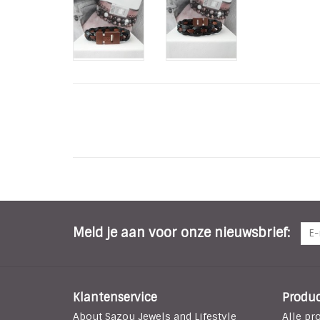
Meld je aan voor onze nieuwsbrief:
Klantenservice
Produ
About Sazou Jewels and Lifestyle
Alle pr