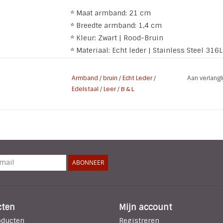
* Maat armband: 21 cm
* Breedte armband: 1,4 cm
* Kleur: Zwart | Rood-Bruin
* Materiaal: Echt leder | Stainless Steel 316L
* Slot: Bruin T Slot
Armband
/
bruin
/
Echt Leder
/
Aan verlang
Meet voor de maat de omtrek achter de knobb
Edelstaal
/
Leer
/
B & L
daar afhankelijk van wat je prettig vind 1 to
ABONNEER
cten
Mijn account
oducten
Registreren