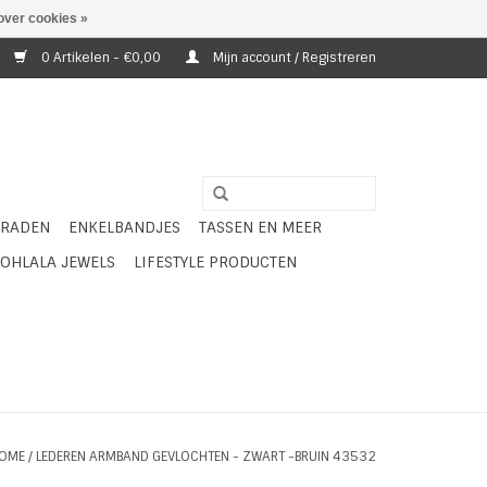
over cookies »
0 Artikelen - €0,00
Mijn account / Registreren
ERADEN
ENKELBANDJES
TASSEN EN MEER
OHLALA JEWELS
LIFESTYLE PRODUCTEN
OME
/
LEDEREN ARMBAND GEVLOCHTEN - ZWART -BRUIN 43532