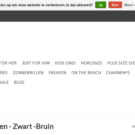
kies op om onze website te verbeteren. Is dat akkoord?
Ja
Nee
Meer 
 FOR HER
JUST FOR HIM
KIDS ONLY
HORLOGES
PLUS SIZE SI
RES
ZONNEBRILLEN
FASHION
ON THE BEACH
CHARMIN*S
SALE
BLOG
n - Zwart -Bruin
H