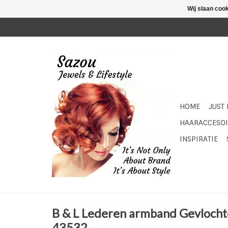
Wij slaan coo
HOME
JUST
HAARACCESOI
INSPIRATIE
B & L Lederen armband Gevlochte
43532