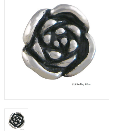
Tassen en meer
Haaraccesoires
Zonnebrillen
Fashion
ON THE BEACH
Charmin*s
Ohlala Jewels
LIFESTYLE PRODUCTEN