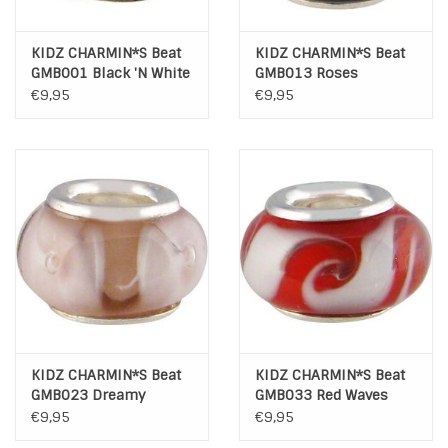
KIDZ CHARMIN*S Beat
KIDZ CHARMIN*S Beat
GMB001 Black 'N White
GMB013 Roses
Stripes
€9,95
€9,95
KIDZ CHARMIN*S Beat
KIDZ CHARMIN*S Beat
GMB023 Dreamy
GMB033 Red Waves
Flower
€9,95
€9,95