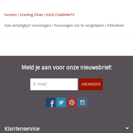
By Kidz in allerlei leuke kleuren en figuurtjes
bedels
/
sterling Zilver
/
KIDZ CHARMIN*S
Aan verlanglijst toevoegen
/
Toevoegen om te vergelijken
/
Afdrukken
Meld je aan voor onze nieuwsbrief:
ABONNEER
Klantenservice