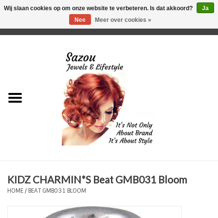
Wij slaan cookies op om onze website te verbeteren. Is dat akkoord?
Ja
Nee
Meer over cookies »
0 Artikelen - €0,00
Home
Just For Her
Just for Him
Kids Only
HORLOGES
KIDZ CHARMIN*S Beat GMB031 Bloom
Plus Size Sieraden
HOME
/
BEAT GMB031 BLOOM
Enkelbandjes