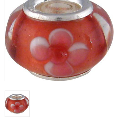
Tassen en meer
Haaraccesoires
Zonnebrillen
Fashion
ON THE BEACH
Charmin*s
Ohlala Jewels
LIFESTYLE PRODUCTEN