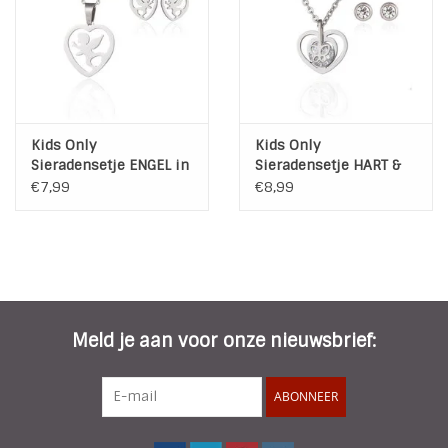
Kids Only
Kids Only
Sieradensetje ENGEL in
Sieradensetje HART &
HART | Stainless Steel
ZIRKONIA | Stainless
€7,99
€8,99
Steel
Meld je aan voor onze nieuwsbrief:
ABONNEER