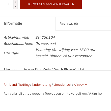
+
TOEVOEGEN AAN WINKELWAGEN
-
Informatie
Reviews
(0)
Artikelnummer:
Set 230104
Beschikbaarheid:
Op voorraad
Maandag t/m vrijdag voor 15.00 uur
Levertijd:
besteld. Binnen 24 uur verzonden
Sieradensetje van Kids Only "Owl & Flower". Het
sieradensetje bestaat uit een elastische armband en ketting
in lieve pastelkleurtjes met een Uiltje en bloem bedel. De
Armband
/
ketting
/
kinderketting
/
sieradenset
/
Kids Only
kralen van dit setje zijn deels hartjes.
Aan verlanglijst toevoegen
/
Toevoegen om te vergelijken
/
Afdrukken
* Soort: Sieradensetje armband en ketting
* Licht Groen | Licht Blauw | Parelmoer
* Bedels: 1 x Uiltje | 1x Bloem