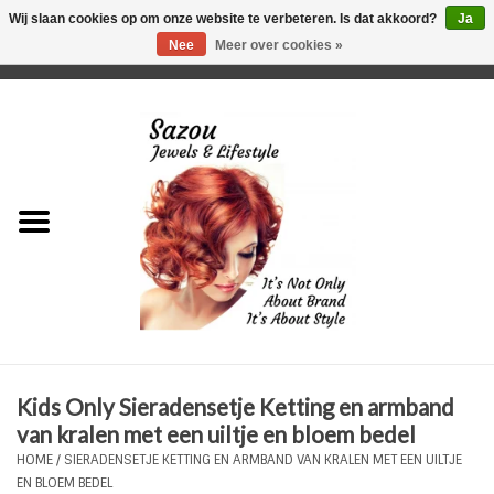
Wij slaan cookies op om onze website te verbeteren. Is dat akkoord?
Ja
Nee
Meer over cookies »
0 Artikelen - €0,00
Home
Just For Her
Just for Him
Kids Only
HORLOGES
Kids Only Sieradensetje Ketting en armband
Plus Size Sieraden
van kralen met een uiltje en bloem bedel
HOME
/
SIERADENSETJE KETTING EN ARMBAND VAN KRALEN MET EEN UILTJE
Enkelbandjes
EN BLOEM BEDEL