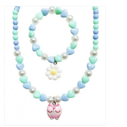
Tassen en meer
Haaraccesoires
Zonnebrillen
Fashion
ON THE BEACH
Charmin*s
Ohlala Jewels
LIFESTYLE PRODUCTEN