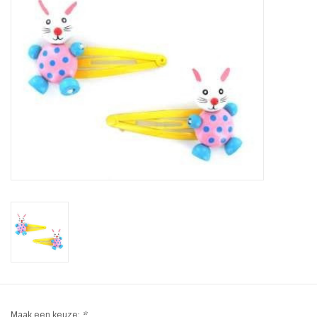
Tassen en meer
Haaraccesoires
Zonnebrillen
Fashion
ON THE BEACH
Charmin*s
Ohlala Jewels
LIFESTYLE PRODUCTEN
Maak een keuze:
*