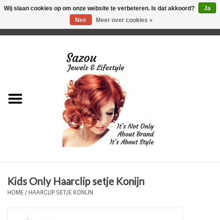
Wij slaan cookies op om onze website te verbeteren. Is dat akkoord?
Ja
Nee
Meer over cookies »
0 Artikelen - €0,00
Home
Just For Her
Just for Him
Kids Only
HORLOGES
Kids Only Haarclip setje Konijn
Plus Size Sieraden
HOME
/
HAARCLIP SETJE KONIJN
Enkelbandjes