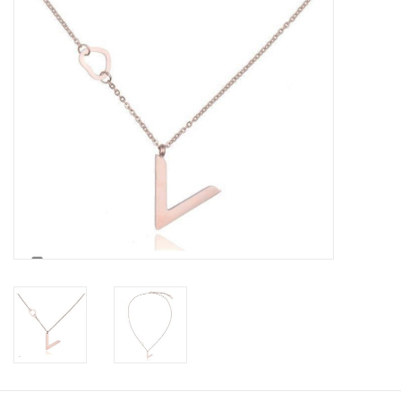
Tassen en meer
Haaraccesoires
Zonnebrillen
Fashion
ON THE BEACH
Charmin*s
Ohlala Jewels
LIFESTYLE PRODUCTEN