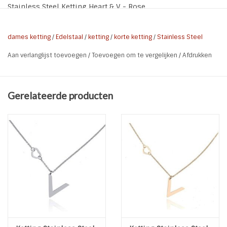
Stainless Steel Ketting Heart & V - Rose
Deze ketting blijft mooi. Gemaakt van Stainless Steel (ook
wel Edelstaal of RVS genaamd). Een mooi maar fijn kettinkje.
dames ketting
/
Edelstaal
/
ketting
/
korte ketting
/
Stainless Steel
Aan verlanglijst toevoegen
/
Toevoegen om te vergelijken
/
Afdrukken
Kleur:
Shiny Rose
Materiaal:
Stainless Steel (RVS-Edelstaal)
Lengte ketting:
45 cm
Gerelateerde producten
Formaat V
1,8 x 1,5 cm
bedel: