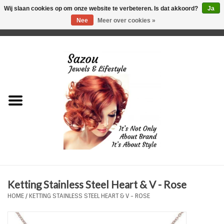
Wij slaan cookies op om onze website te verbeteren. Is dat akkoord?
Ja
Nee
Meer over cookies »
0 Artikelen - €0,00
Home
Just For Her
Just for Him
Kids Only
HORLOGES
Ketting Stainless Steel Heart & V - Rose
Plus Size Sieraden
HOME
/
KETTING STAINLESS STEEL HEART & V - ROSE
Enkelbandjes