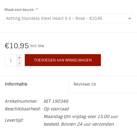
Maak een keuze:
*
INSPIRATIE
SALE
€10,95
Incl. btw
Blog
+
TOEVOEGEN AAN WINKELWAGEN
-
Informatie
Reviews
(0)
Artikelnummer:
KET 190346
Beschikbaarheid:
Op voorraad
Maandag t/m vrijdag voor 15.00 uur
Levertijd:
besteld. Binnen 24 uur verzonden