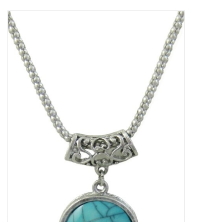
Tassen en meer
Haaraccesoires
Zonnebrillen
Fashion
ON THE BEACH
Charmin*s
Ohlala Jewels
LIFESTYLE PRODUCTEN