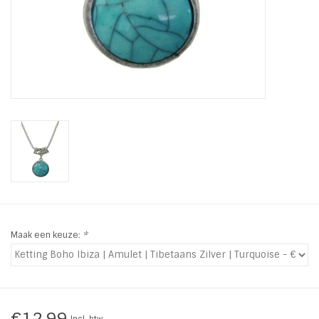
INSPIRATIE
SALE
Blog
Maak een keuze:
*
€12,99
Incl. btw