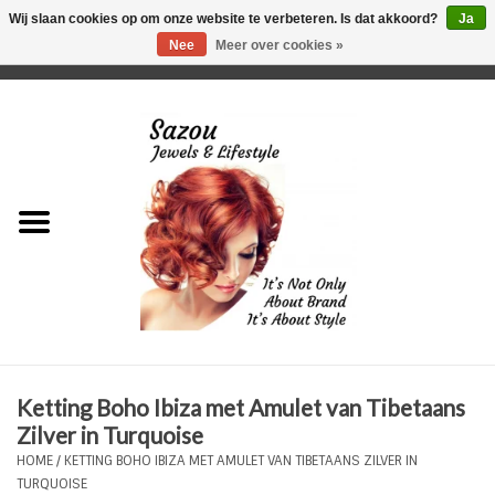
Wij slaan cookies op om onze website te verbeteren. Is dat akkoord?
Ja
Nee
Meer over cookies »
0 Artikelen - €0,00
Home
Just For Her
Just for Him
Kids Only
HORLOGES
Ketting Boho Ibiza met Amulet van Tibetaans
Plus Size Sieraden
Zilver in Turquoise
HOME
/
KETTING BOHO IBIZA MET AMULET VAN TIBETAANS ZILVER IN
Enkelbandjes
TURQUOISE