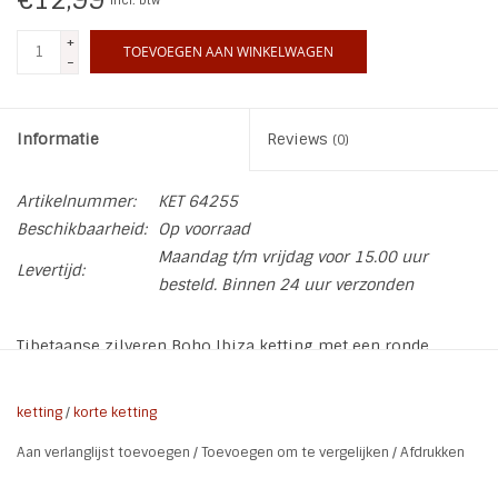
+
TOEVOEGEN AAN WINKELWAGEN
-
Informatie
Reviews
(0)
Artikelnummer:
KET 64255
Beschikbaarheid:
Op voorraad
Maandag t/m vrijdag voor 15.00 uur
Levertijd:
besteld. Binnen 24 uur verzonden
Tibetaanse zilveren Boho Ibiza ketting met een ronde
turquoise amulet.
ketting
/
korte ketting
* Materiaal: Tibetaans zilver | Turquoise
Aan verlanglijst toevoegen
/
Toevoegen om te vergelijken
/
Afdrukken
* Kleur: Zilver | Turquoise
* Lengte ketting: 45 + 6 cm