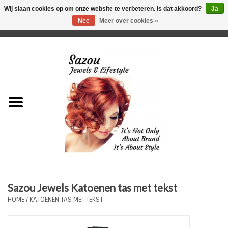
Wij slaan cookies op om onze website te verbeteren. Is dat akkoord?
Ja
Nee
Meer over cookies »
0 Artikelen - €0,00
Home
Just For Her
Just for Him
Kids Only
HORLOGES
Sazou Jewels Katoenen tas met tekst
Plus Size Sieraden
HOME
/
KATOENEN TAS MET TEKST
Enkelbandjes