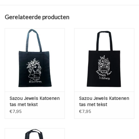
handvatenen de zijnaden aan de binnenkant zijn gevouwen
en gestikt om krimpen tegen te gaan
Gerelateerde producten
De tote bag heeft een afmeting 38x42 cm en lange
handvaten van ca.70cm
Wil je een eigen tekst op een toto bag met bijvoorbeeld een
naam? Stuur ons een berichtje over de mogelijkheden.
Sazou Jewels Katoenen
Sazou Jewels Katoenen
tas met tekst
tas met tekst
€7,95
€7,95