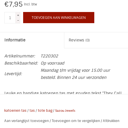
€7,95
Incl. btw
+
TOEVOEGEN AAN WINKELWAGEN
-
Informatie
Reviews
(0)
Artikelnummer:
T220302
Beschikbaarheid:
Op voorraad
Maandag t/m vrijdag voor 15.00 uur
Levertijd:
besteld. Binnen 24 uur verzonden
Leuke en handige katoenen tas met gouden tekst "They Call
me Shopping Queen". Handig voor je boodschappen of voor
school of om je lunchpakket mee te nemen naar je werk.
katoenen tas
/
tas
/
tote bag
/
Sazou Jewels
Maar ook leuk om cadeau te doen.
Aan verlanglijst toevoegen
/
Toevoegen om te vergelijken
/
Afdrukken
De tas is van 100% katoen en heeft verstevigde stiksels bij