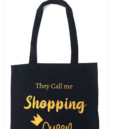
Tassen en meer
Haaraccesoires
Zonnebrillen
Fashion
ON THE BEACH
Charmin*s
Ohlala Jewels
LIFESTYLE PRODUCTEN