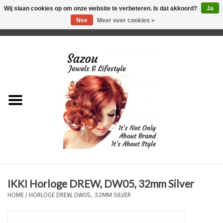
Wij slaan cookies op om onze website te verbeteren. Is dat akkoord?
Ja
Nee
Meer over cookies »
0 Artikelen - €0,00
Home
Just For Her
Just for Him
Kids Only
HORLOGES
IKKI Horloge DREW, DW05, 32mm Silver
Plus Size Sieraden
HOME
/
HORLOGE DREW, DW05, 32MM SILVER
Enkelbandjes