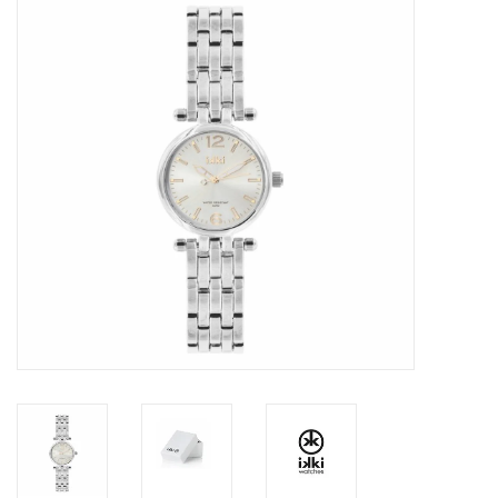
Tassen en meer
Haaraccesoires
Zonnebrillen
Fashion
ON THE BEACH
Charmin*s
Ohlala Jewels
LIFESTYLE PRODUCTEN