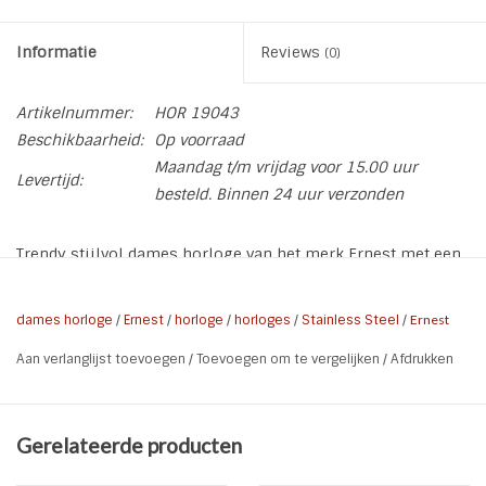
Informatie
Reviews
(0)
Artikelnummer:
HOR 19043
Beschikbaarheid:
Op voorraad
Maandag t/m vrijdag voor 15.00 uur
Levertijd:
besteld. Binnen 24 uur verzonden
Trendy stijlvol dames horloge van het merk Ernest met een
rechthoekige kast. De band en achterzijde van de klok zijn
van Stainless Steel ook wel roestvrij staal genoemd. De
dames horloge
/
Ernest
/
horloge
/
horloges
/
Stainless Steel
/
Ernest
horloges van Ernest zijn van een betrouwbare en goede
Aan verlanglijst toevoegen
/
Toevoegen om te vergelijken
/
Afdrukken
kwaliteit voor een betaalbare prijs. Combineer met een
mooie armband uit onze collectie. De horloges worden
altijd geleverd met een nieuwe batterij.
Gerelateerde producten
* Brand: Ernest - Clasic
* Kleur: Zilver met zwarte kast