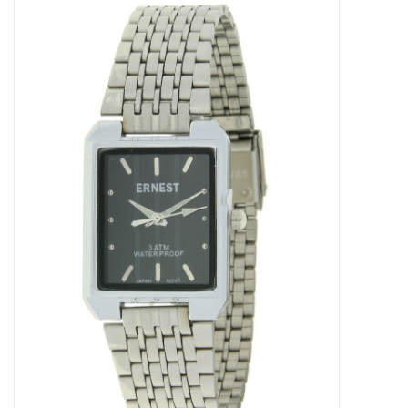
Tassen en meer
Haaraccesoires
Zonnebrillen
Fashion
ON THE BEACH
Charmin*s
Ohlala Jewels
LIFESTYLE PRODUCTEN