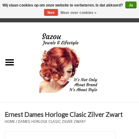
Wij slaan cookies op om onze website te verbeteren. Is dat akkoord?
Ja
Nee
Meer over cookies »
0 Artikelen - €0,00
Home
Just For Her
Just for Him
Kids Only
HORLOGES
Ernest Dames Horloge Clasic Zilver Zwart
Plus Size Sieraden
HOME
/
DAMES HORLOGE CLASIC ZILVER ZWART
Enkelbandjes