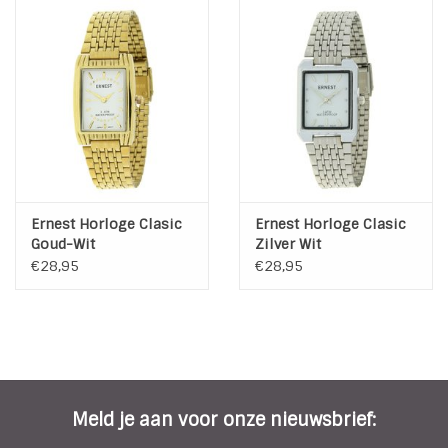
* Achterkant kast: Roestvrij Staal
* Band: verstelbaar | Stainless Steel (roestvrij staal)
* Doorsnee klok: 30 mm
* Breedte band: 15 mm
* Water resistent: 3 ATM - Spatwater dicht
* Nikkel Vrij
Ernest Horloge Clasic
Ernest Horloge Clasic
Goud-Wit
Zilver Wit
€28,95
€28,95
Meld je aan voor onze nieuwsbrief: