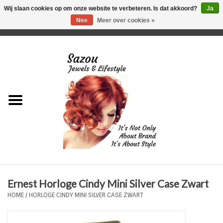
Wij slaan cookies op om onze website te verbeteren. Is dat akkoord?
Ja
Nee
Meer over cookies »
0 Artikelen - €0,00
Home
Just For Her
Just for Him
Kids Only
HORLOGES
Ernest Horloge Cindy Mini Silver Case Zwart
Plus Size Sieraden
HOME
/
HORLOGE CINDY MINI SILVER CASE ZWART
Enkelbandjes