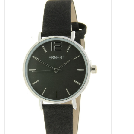
Tassen en meer
Haaraccesoires
Zonnebrillen
Fashion
ON THE BEACH
Charmin*s
Ohlala Jewels
LIFESTYLE PRODUCTEN