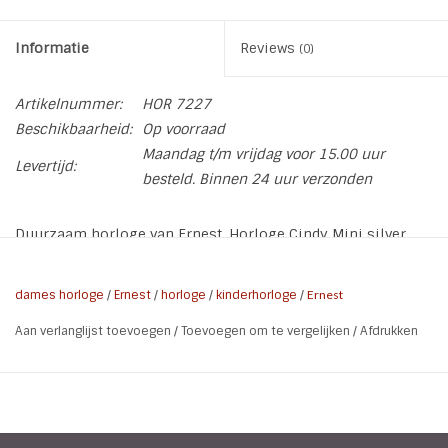
Informatie
Reviews
(0)
Artikelnummer:
HOR 7227
Beschikbaarheid:
Op voorraad
Maandag t/m vrijdag voor 15.00 uur
Levertijd:
besteld. Binnen 24 uur verzonden
Duurzaam horloge van Ernest. Horloge Cindy Mini silver
case in de kleur zwart. De band van het horloge heeft een
gladde matte lederlook uitvoering. De kast heeft een
dames horloge
/
Ernest
/
horloge
/
kinderhorloge
/
Ernest
doorsnee van 31 mm.
Aan verlanglijst toevoegen
/
Toevoegen om te vergelijken
/
Afdrukken
* Materiaal band: PU leer
* Ø horlogekast: 31 mm
* Ø doorsnee band: 12 mm
* Lengte band: 22,5 cm
* Kleur band: mat zwart