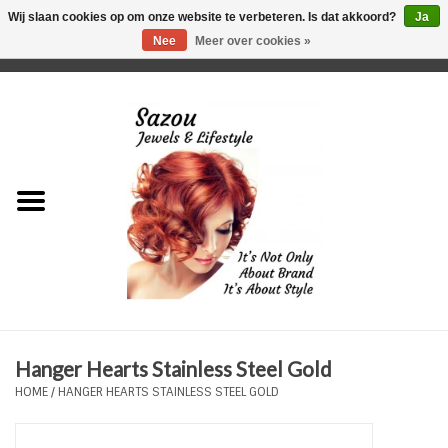
Wij slaan cookies op om onze website te verbeteren. Is dat akkoord?
Ja
Nee
Meer over cookies »
0 Artikelen - €0,00
Home
Just For Her
Just for Him
Kids Only
HORLOGES
Hanger Hearts Stainless Steel Gold
Plus Size Sieraden
HOME
/
HANGER HEARTS STAINLESS STEEL GOLD
Enkelbandjes