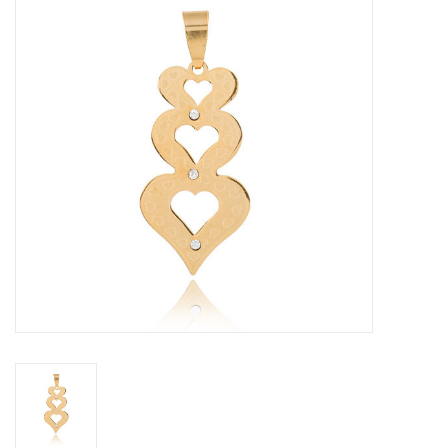
Tassen en meer
Haaraccesoires
Zonnebrillen
Fashion
ON THE BEACH
Charmin*s
Ohlala Jewels
LIFESTYLE PRODUCTEN