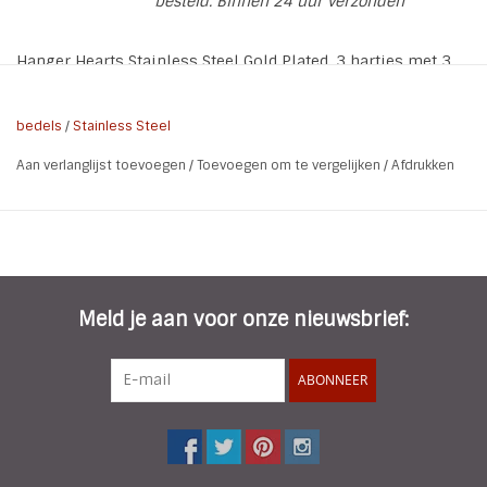
besteld. Binnen 24 uur verzonden
Hanger Hearts Stainless Steel Gold Plated. 3 hartjes met 3
strass steentjes. Exclusief ketting
bedels
/
Stainless Steel
Soort:
Hanger / Bedel / Kettinghanger
Aan verlanglijst toevoegen
/
Toevoegen om te vergelijken
/
Afdrukken
Materiaal:
Stainless Steel Gold Plated
Kleur:
Goud
Maat
L 4,5 x B 1,9 cm
hanger:
Meld je aan voor onze nieuwsbrief:
ABONNEER