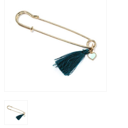
Tassen en meer
Haaraccesoires
Zonnebrillen
Fashion
ON THE BEACH
Charmin*s
Ohlala Jewels
LIFESTYLE PRODUCTEN