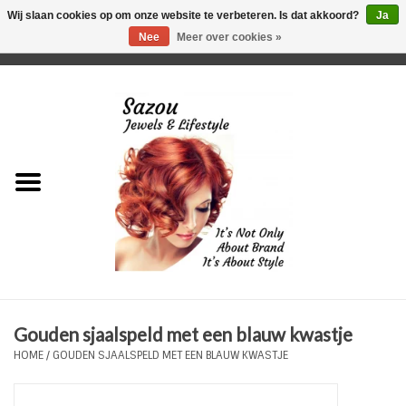
Wij slaan cookies op om onze website te verbeteren. Is dat akkoord?
Ja
Nee
Meer over cookies »
0 Artikelen - €0,00
Home
Just For Her
Just for Him
Kids Only
HORLOGES
Gouden sjaalspeld met een blauw kwastje
Plus Size Sieraden
HOME
/
GOUDEN SJAALSPELD MET EEN BLAUW KWASTJE
Enkelbandjes