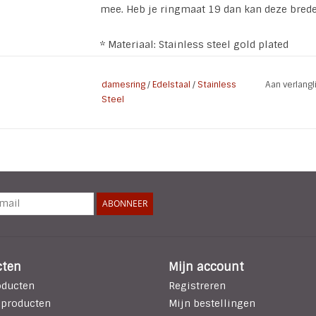
mee. Heb je ringmaat 19 dan kan deze brede 
* Materiaal: Stainless steel gold plated
* Steen: Crystal
* grootte steen: 14 x 10 mm
damesring
/
Edelstaal
/
Stainless
Aan verlang
* Breedte steen: van 14 naar 10 mm
Steel
ABONNEER
cten
Mijn account
oducten
Registreren
 producten
Mijn bestellingen