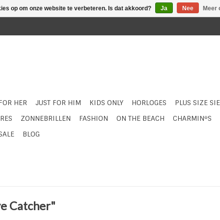
kies op om onze website te verbeteren. Is dat akkoord?
Ja
Nee
Meer 
 FOR HER
JUST FOR HIM
KIDS ONLY
HORLOGES
PLUS SIZE SI
RES
ZONNEBRILLEN
FASHION
ON THE BEACH
CHARMIN*S
SALE
BLOG
ye Catcher"