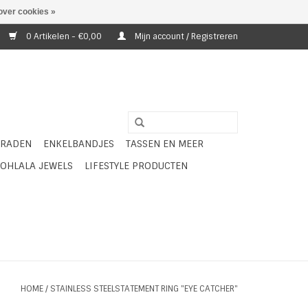
over cookies »
0 Artikelen - €0,00
Mijn account / Registreren
ERADEN
ENKELBANDJES
TASSEN EN MEER
OHLALA JEWELS
LIFESTYLE PRODUCTEN
HOME
/
STAINLESS STEELSTATEMENT RING "EYE CATCHER"