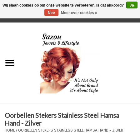
Wij slaan cookies op om onze website te verbeteren. Is dat akkoord?
Ja
Nee
Meer over cookies »
0 Artikelen - €0,00
Home
Just For Her
Just for Him
Kids Only
HORLOGES
Oorbellen Stekers Stainless Steel Hamsa
Plus Size Sieraden
Hand - Zilver
HOME
/
OORBELLEN STEKERS STAINLESS STEEL HAMSA HAND - ZILVER
Enkelbandjes