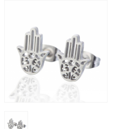
Tassen en meer
Haaraccesoires
Zonnebrillen
Fashion
ON THE BEACH
Charmin*s
Ohlala Jewels
LIFESTYLE PRODUCTEN