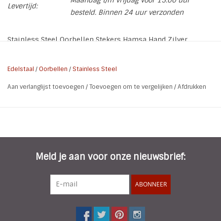
Levertijd:
besteld. Binnen 24 uur verzonden
Stainless Steel Oorbellen Stekers Hamsa Hand Zilver
Kleur: Zilver
Materiaal: Stainless Steel - RVS L316
Edelstaal
/
Oorbellen
/
Stainless Steel
Formaat: B 0,8 X H 1,2 cm
Aan verlanglijst toevoegen
/
Toevoegen om te vergelijken
/
Afdrukken
Soort: Oorstekers
Meld je aan voor onze nieuwsbrief:
ABONNEER