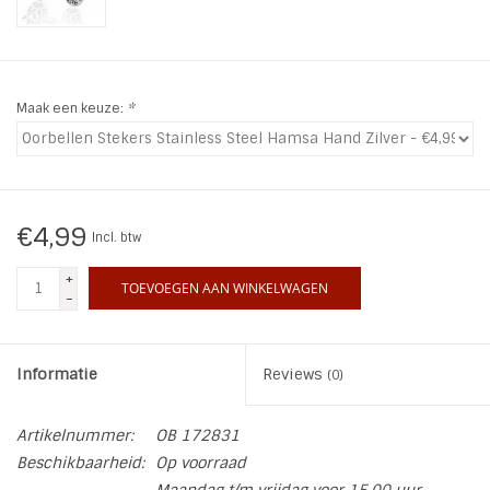
INSPIRATIE
SALE
Maak een keuze:
*
Blog
€4,99
Incl. btw
+
TOEVOEGEN AAN WINKELWAGEN
-
Informatie
Reviews
(0)
Artikelnummer:
OB 172831
Beschikbaarheid:
Op voorraad
Maandag t/m vrijdag voor 15.00 uur