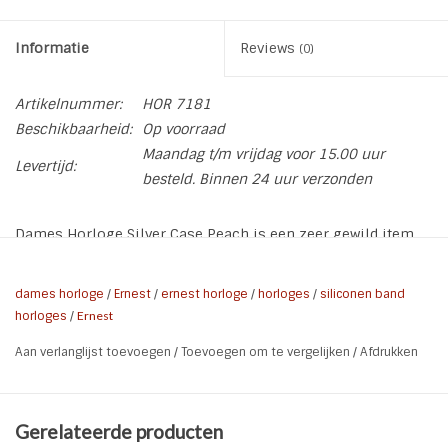
Informatie
Reviews
(0)
Artikelnummer:
HOR 7181
Beschikbaarheid:
Op voorraad
Maandag t/m vrijdag voor 15.00 uur
Levertijd:
besteld. Binnen 24 uur verzonden
Dames Horloge Silver Case Peach is een zeer gewild item.
Dit trendy horloge is in diverse kleuren te verkrijgen. De
kleur peach is een diepere kleur peach dan op de foto doet
dames horloge
/
Ernest
/
ernest horloge
/
horloges
/
siliconen band
voorkomen. Het horloge heeft een comfortabel
horloges
/
Ernest
draagcomfort door de silicone band. Een echte eye catcher.
Aan verlanglijst toevoegen
/
Toevoegen om te vergelijken
/
Afdrukken
* Kleur: Perzik | Zilver
* Achterkant kast: Roestvrij Staal
* Band: Siliconen
Gerelateerde producten
* Doorsnee klok: 3,7 cm