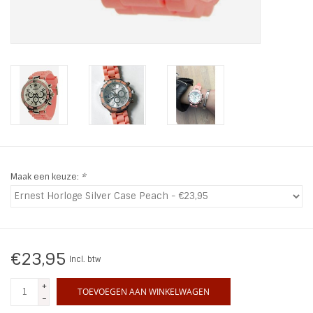
INSPIRATIE
SALE
Blog
Maak een keuze:
*
€23,95
Incl. btw
+
TOEVOEGEN AAN WINKELWAGEN
-