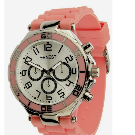
Tassen en meer
Haaraccesoires
Zonnebrillen
Fashion
ON THE BEACH
Charmin*s
Ohlala Jewels
LIFESTYLE PRODUCTEN