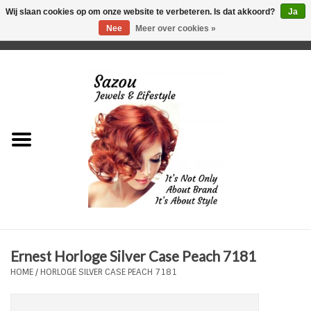
Wij slaan cookies op om onze website te verbeteren. Is dat akkoord?
Ja
Nee
Meer over cookies »
0 Artikelen - €0,00
Home
Just For Her
Just for Him
Kids Only
HORLOGES
Ernest Horloge Silver Case Peach 7181
Plus Size Sieraden
HOME
/
HORLOGE SILVER CASE PEACH 7181
Enkelbandjes