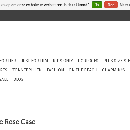
kies op om onze website te verbeteren. Is dat akkoord?
Ja
Nee
Meer 
 FOR HER
JUST FOR HIM
KIDS ONLY
HORLOGES
PLUS SIZE SI
RES
ZONNEBRILLEN
FASHION
ON THE BEACH
CHARMIN*S
SALE
BLOG
e Rose Case