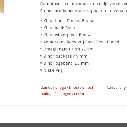
Combineer met diverse armbandjes zoals de 
Stones armbanden verkrijgbaar in onze we
* Kleur band: Donker Blauw
* Kleur kast: Rose
* Kleur wijzerplaat: Blauw
* Achterkant: Roestvrij Staal Rose Plated
* Draaglengte:17 tm 21 cm
* Ø horlogekast: 45 mm
* Ø horlogeband: 13 mm
* Nikkelvrij
dames horloge
/
Ernest
/
ernest
Aan verlang
horloge
/
horloges
/
Ernest