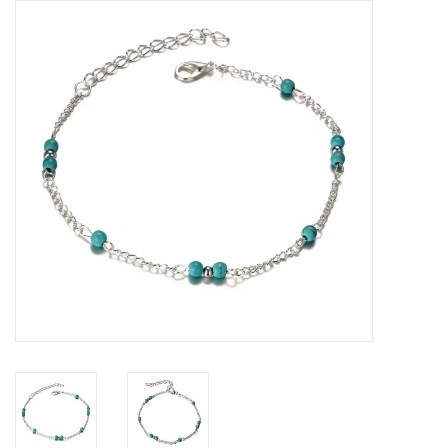
Tassen en meer
Haaraccesoires
Zonnebrillen
Fashion
ON THE BEACH
Charmin*s
Ohlala Jewels
LIFESTYLE PRODUCTEN