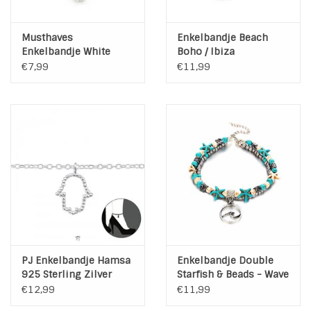
Musthaves
Enkelbandje Beach
Enkelbandje White
Boho / Ibiza
Stones
€7,99
€11,99
PJ Enkelbandje Hamsa
Enkelbandje Double
925 Sterling Zilver
Starfish & Beads - Wave
Charm
€12,99
€11,99