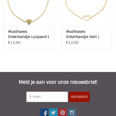
Musthaves
Musthaves
Enkelbandje Luipaard |
Enkelbandje Hart |
Stainless Steel | Gold
Stainless Steel | Gold
€12,50
€12,50
Plated
Plated
Meld je aan voor onze nieuwsbrief:
ABONNEER