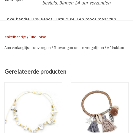
besteld. Binnen 24 uur verzonden
Enkelbandje Tiny Beads Turquoise. Een mooi maar fijn
handgemaakt silver plated enkelbandje met turquoise
natuursteentjes. Ook verkrijgbaar in plus size
enkelbandje
/
Turquoise
* Soort: Enkelbandje
Aan verlanglijst toevoegen
/
Toevoegen om te vergelijken
/
Afdrukken
* Brand: Sazou Jewels & Lifestyle
* Materiaal: Silver plated | Natuursteen Turquoise
* Kleur: Zilver | Turquoise
Gerelateerde producten
* Lengte: 22 cm + 4,5 cm of 32,5 cm (plus size) MAAK
BOVENIN UW KEUZE
* Nikkel vrij
Handgemaakte enkelbandjes kunnen een kleine afwijkende
maat hebben.