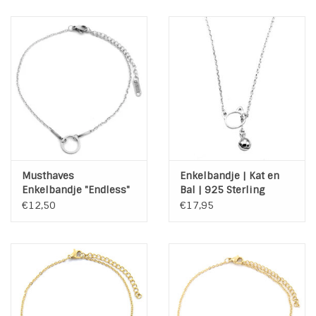
Musthaves
Enkelbandje | Kat en
Enkelbandje "Endless"
Bal | 925 Sterling
Stainless Steel Silver
Zilver
€12,50
€17,95
Plated