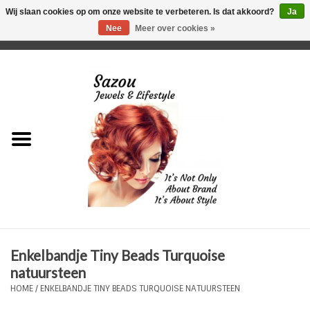
Wij slaan cookies op om onze website te verbeteren. Is dat akkoord?
Ja
Nee
Meer over cookies »
0 Artikelen - €0,00
Home
Just For Her
Just for Him
Kids Only
HORLOGES
Enkelbandje Tiny Beads Turquoise
Plus Size Sieraden
natuursteen
HOME
/
ENKELBANDJE TINY BEADS TURQUOISE NATUURSTEEN
Enkelbandjes