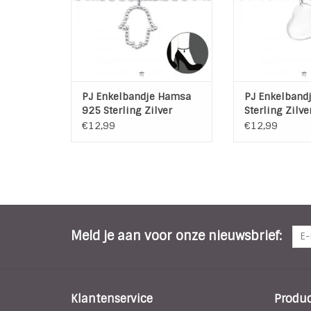
Bedel Grootte: 9 mm x 10 mm
Bedel Grootte:
Ketting lengte : 25 cm +
Ketting lengt
verengkettinkje van 3 cm,
verengkettinkj
Keten dikte : 1 mm
Keten dikt
TOEVOEGEN AAN WINKELWAGEN
TOEVOEGEN AAN
PJ Enkelbandje Hamsa
PJ Enkelbandj
925 Sterling Zilver
Sterling Zilve
€12,99
€12,99
Meld je aan voor onze nieuwsbrief:
Klantenservice
Produ