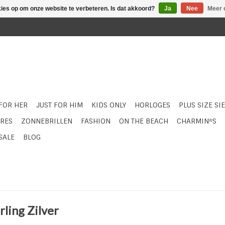
kies op om onze website te verbeteren. Is dat akkoord?
Ja
Nee
Meer 
 FOR HER
JUST FOR HIM
KIDS ONLY
HORLOGES
PLUS SIZE SI
RES
ZONNEBRILLEN
FASHION
ON THE BEACH
CHARMIN*S
SALE
BLOG
rling Zilver