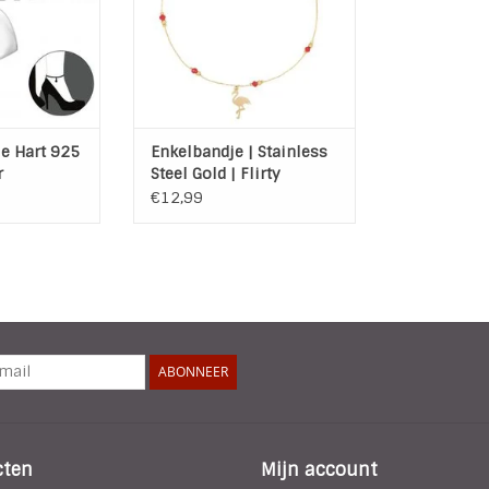
 9 mm x 8 mm
Maat: 22 cm + verlengkettinkje
e : 25 cm +
van 5 cm
e van 3 cm,
TOEVOEGEN AAN WINKELWAGEN
e : 1 mm
 WINKELWAGEN
e Hart 925
Enkelbandje | Stainless
r
Steel Gold | Flirty
Flamingo
€12,99
ABONNEER
cten
Mijn account