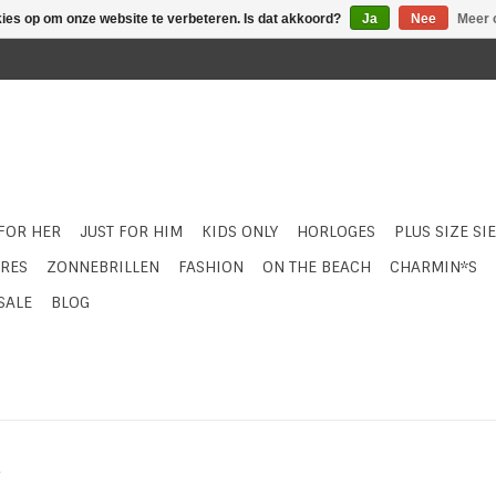
kies op om onze website te verbeteren. Is dat akkoord?
Ja
Nee
Meer 
 FOR HER
JUST FOR HIM
KIDS ONLY
HORLOGES
PLUS SIZE SI
RES
ZONNEBRILLEN
FASHION
ON THE BEACH
CHARMIN*S
SALE
BLOG