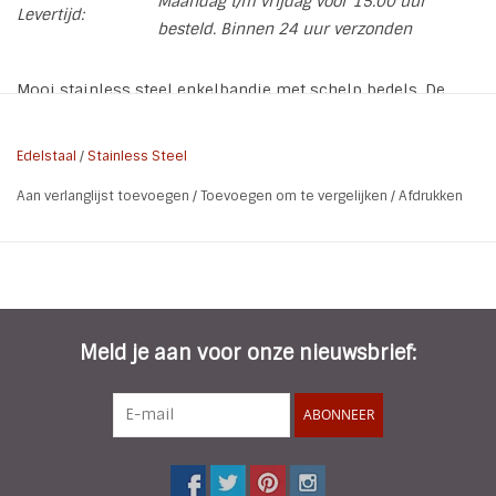
Maandag t/m vrijdag voor 15.00 uur
Levertijd:
besteld. Binnen 24 uur verzonden
Mooi stainless steel enkelbandje met schelp bedels. De
"Ocean Shell"
Edelstaal
/
Stainless Steel
* Kleur: Goud
Aan verlanglijst toevoegen
/
Toevoegen om te vergelijken
/
Afdrukken
* Materiaal: Stainless Steel - Gold Plated (RVS)
* Maat: 22 cm + verlengkettinkje van 5 cm
Meld je aan voor onze nieuwsbrief:
ABONNEER