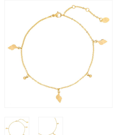
Tassen en meer
Haaraccesoires
Zonnebrillen
Fashion
ON THE BEACH
Charmin*s
Ohlala Jewels
LIFESTYLE PRODUCTEN