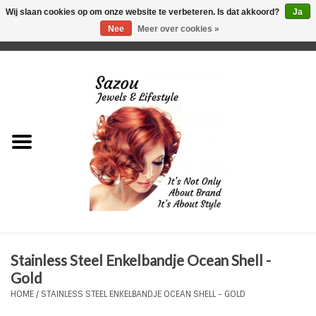
Wij slaan cookies op om onze website te verbeteren. Is dat akkoord?
Ja
Nee
Meer over cookies »
0 Artikelen - €0,00
Home
Just For Her
Just for Him
Kids Only
HORLOGES
Stainless Steel Enkelbandje Ocean Shell -
Plus Size Sieraden
Gold
HOME
/
STAINLESS STEEL ENKELBANDJE OCEAN SHELL - GOLD
Enkelbandjes