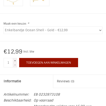
INSPIRATIE
SALE
Maak een keuze:
*
Blog
€12,99
Incl. btw
+
TOEVOEGEN AAN WINKELWAGEN
-
Informatie
Reviews
(0)
Artikelnummer:
EB 0232873108
Beschikbaarheid:
Op voorraad