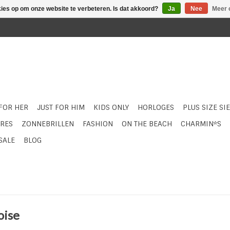
kies op om onze website te verbeteren. Is dat akkoord?
Ja
Nee
Meer 
 FOR HER
JUST FOR HIM
KIDS ONLY
HORLOGES
PLUS SIZE SI
RES
ZONNEBRILLEN
FASHION
ON THE BEACH
CHARMIN*S
SALE
BLOG
oise