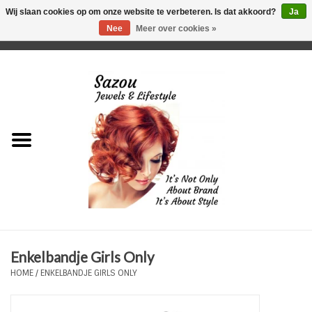
Wij slaan cookies op om onze website te verbeteren. Is dat akkoord?
Ja
Nee
Meer over cookies »
0 Artikelen - €0,00
Home
Just For Her
Just for Him
Kids Only
HORLOGES
Enkelbandje Girls Only
Plus Size Sieraden
HOME
/
ENKELBANDJE GIRLS ONLY
Enkelbandjes