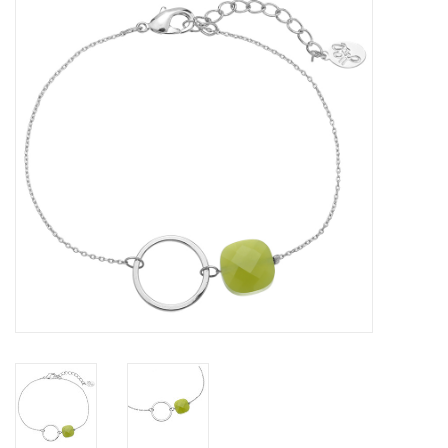
Tassen en meer
Haaraccesoires
Zonnebrillen
Fashion
ON THE BEACH
Charmin*s
Ohlala Jewels
LIFESTYLE PRODUCTEN