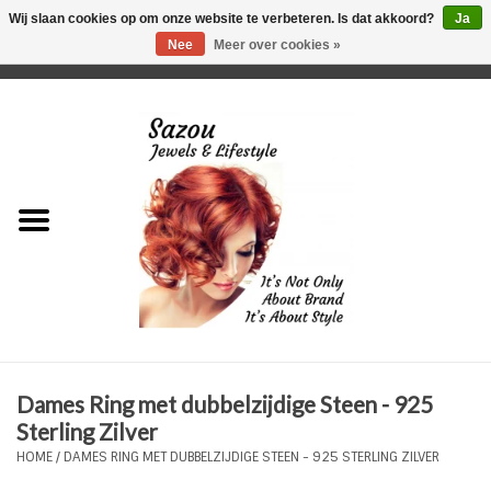
Wij slaan cookies op om onze website te verbeteren. Is dat akkoord?
Ja
Nee
Meer over cookies »
0 Artikelen - €0,00
Home
Just For Her
Just for Him
Kids Only
HORLOGES
Dames Ring met dubbelzijdige Steen - 925
Plus Size Sieraden
Sterling Zilver
HOME
/
DAMES RING MET DUBBELZIJDIGE STEEN - 925 STERLING ZILVER
Enkelbandjes