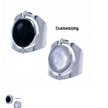
Tassen en meer
Haaraccesoires
Zonnebrillen
Fashion
ON THE BEACH
Charmin*s
Ohlala Jewels
LIFESTYLE PRODUCTEN