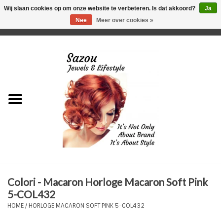
Wij slaan cookies op om onze website te verbeteren. Is dat akkoord?
Ja
Nee
Meer over cookies »
0 Artikelen - €0,00
Home
Just For Her
Just for Him
Kids Only
HORLOGES
Colori - Macaron Horloge Macaron Soft Pink
Plus Size Sieraden
5-COL432
HOME
/
HORLOGE MACARON SOFT PINK 5-COL432
Enkelbandjes