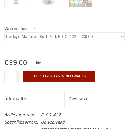
INSPIRATIE
SALE
Maak een keuze:
*
Blog
€39,00
Incl. btw
+
TOEVOEGEN AAN WINKELWAGEN
-
Informatie
Reviews
(0)
Artikelnummer:
5-COL432
Beschikbaarheid:
Op voorraad