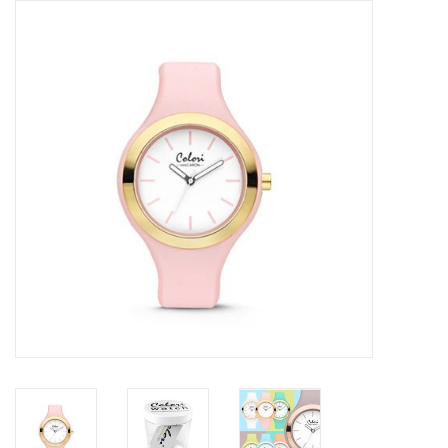
Tassen en meer
Haaraccesoires
Zonnebrillen
Fashion
ON THE BEACH
Charmin*s
Ohlala Jewels
LIFESTYLE PRODUCTEN