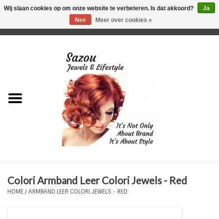
Wij slaan cookies op om onze website te verbeteren. Is dat akkoord?
Ja
Nee
Meer over cookies »
0 Artikelen - €0,00
Home
Just For Her
Just for Him
Kids Only
HORLOGES
Colori Armband Leer Colori Jewels - Red
Plus Size Sieraden
HOME
/
ARMBAND LEER COLORI JEWELS - RED
Enkelbandjes