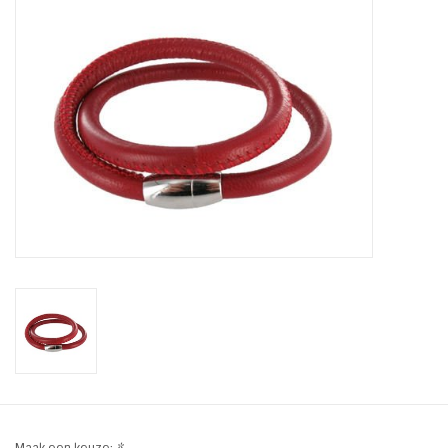
Tassen en meer
Haaraccesoires
Zonnebrillen
Fashion
ON THE BEACH
Charmin*s
Ohlala Jewels
LIFESTYLE PRODUCTEN
Maak een keuze:
*