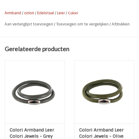
Kleur: Rood
Materiaal: Leer
Armband
/
colori
/
Edelstaal
/
Leer
/
Colori
Sluiting: Magnetisch - Edelstaal
Aan verlanglijst toevoegen
/
Toevoegen om te vergelijken
/
Afdrukken
Lengte: 38 cm
Breedte: 6 mm
Worden dubbel gedraaid gedragen
Gerelateerde producten
Colori Armband Leer
Colori Armband Leer
Colori Jewels - Grey
Colori Jewels - Olive