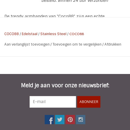
besteld. Binnen 24 uur verzonden
De trendy armbanden van "Coco88" zijn een echte
Musthave. Chique rosé plating met zirconia kruis en harten
charms. De armband wordt verpakt in een mooie
COCO88
/
Edelstaal
/
Stainless Steel
/
COCO88
sieradenzakje van COCO88
Aan verlanglijst toevoegen
/
Toevoegen om te vergelijken
/
Afdrukken
Collectie naam: Sense
Referentie nummer ZS-8CB-10012
Materiaal: Stainless Steel
Kleur: Rose Gold
Meld je aan voor onze nieuwsbrief:
Plating: Rose Gold
Maat: 63 mm
ABONNEER
Steen Type: Zirconia