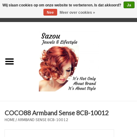
Wij slaan cookies op om onze website te verbeteren. Is dat akkoord?
Ja
Nee
Meer over cookies »
0 Artikelen - €0,00
Home
Just For Her
Just for Him
Kids Only
HORLOGES
COCO88 Armband Sense 8CB-10012
Plus Size Sieraden
HOME
/
ARMBAND SENSE 8CB-10012
Enkelbandjes