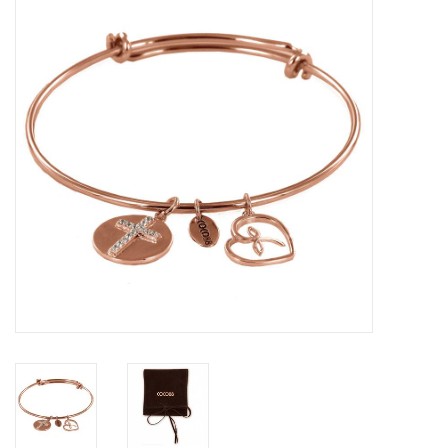
Tassen en meer
Haaraccesoires
Zonnebrillen
Fashion
ON THE BEACH
Charmin*s
Ohlala Jewels
LIFESTYLE PRODUCTEN