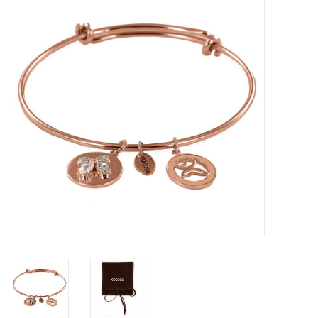
Tassen en meer
Haaraccesoires
Zonnebrillen
Fashion
ON THE BEACH
Charmin*s
Ohlala Jewels
LIFESTYLE PRODUCTEN