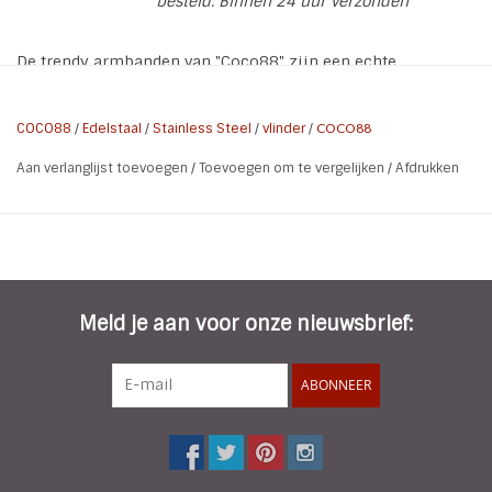
besteld. Binnen 24 uur verzonden
De trendy armbanden van "Coco88" zijn een echte
Musthave. De armband heeft een rosé plating met zirconia
vlinder en vlinder charms
COCO88
/
Edelstaal
/
Stainless Steel
/
vlinder
/
COCO88
Aan verlanglijst toevoegen
/
Toevoegen om te vergelijken
/
Afdrukken
Collectie naam: Sense
Referentie nummer ZS-8CB-10006
Materiaal: Stainless Steel
Kleur: Rosegold
Plating: Rosegold
Meld je aan voor onze nieuwsbrief:
Maat: 63 mm
Steen Type: Zirconia
ABONNEER