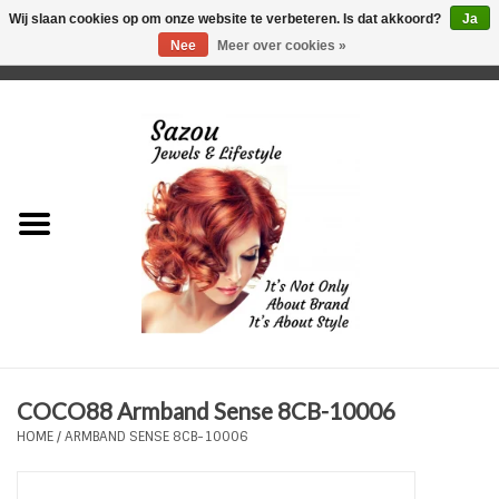
Wij slaan cookies op om onze website te verbeteren. Is dat akkoord?
Ja
Nee
Meer over cookies »
0 Artikelen - €0,00
Home
Just For Her
Just for Him
Kids Only
HORLOGES
COCO88 Armband Sense 8CB-10006
Plus Size Sieraden
HOME
/
ARMBAND SENSE 8CB-10006
Enkelbandjes