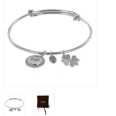
Tassen en meer
Haaraccesoires
Zonnebrillen
Fashion
ON THE BEACH
Charmin*s
Ohlala Jewels
LIFESTYLE PRODUCTEN