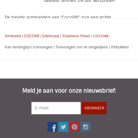
besteld. Binnen 24 uur verzonden
De trendy armbanden van "Coco88" zijn een echte
Musthave. Verstelbare chique steel armband met zirconia
hart en klaver charms. De armband wordt verpakt in een
Armband
/
COCO88
/
Edelstaal
/
Stainless Steel
/
COCO88
mooie sieradenzakje van COCO88
Aan verlanglijst toevoegen
/
Toevoegen om te vergelijken
/
Afdrukken
Collectie naam: Sense
Referentie nummer ZS-8CB-20001
Materiaal: Stainless Steel
Kleur: Zilver
Meld je aan voor onze nieuwsbrief:
Plating: Steel
Maat: 63 mm
ABONNEER
Steen Type: Zirconia