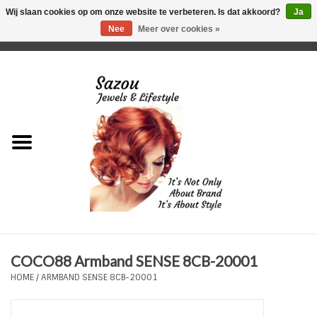
Wij slaan cookies op om onze website te verbeteren. Is dat akkoord?
Ja
Nee
Meer over cookies »
0 Artikelen - €0,00
Home
Just For Her
Just for Him
Kids Only
HORLOGES
COCO88 Armband SENSE 8CB-20001
Plus Size Sieraden
HOME
/
ARMBAND SENSE 8CB-20001
Enkelbandjes