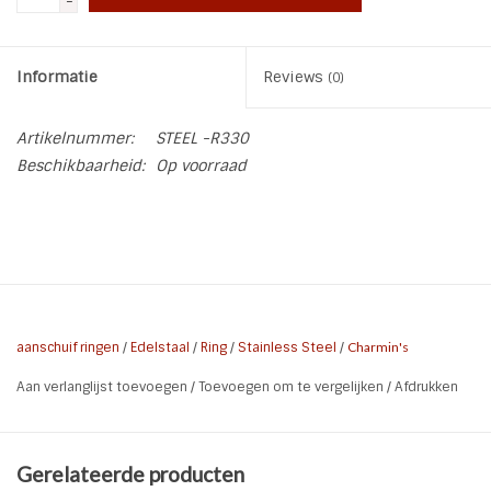
-
INSPIRATIE
Informatie
Reviews
(0)
SALE
Artikelnummer:
STEEL -R330
Beschikbaarheid:
Op voorraad
Blog
aanschuif ringen
/
Edelstaal
/
Ring
/
Stainless Steel
/
Charmin's
Aan verlanglijst toevoegen
/
Toevoegen om te vergelijken
/
Afdrukken
Gerelateerde producten