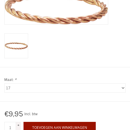
Tassen en meer
Haaraccesoires
Zonnebrillen
Fashion
ON THE BEACH
Maat:
*
Charmin*s
Ohlala Jewels
€9,95
Incl. btw
+
LIFESTYLE PRODUCTEN
TOEVOEGEN AAN WINKELWAGEN