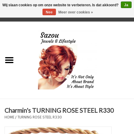
Wij slaan cookies op om onze website te verbeteren. Is dat akkoord?
Ja
Nee
Meer over cookies »
0 Artikelen - €0,00
Home
Just For Her
Just for Him
Kids Only
HORLOGES
Charmin's TURNING ROSE STEEL R330
Plus Size Sieraden
HOME
/
TURNING ROSE STEEL R330
Enkelbandjes