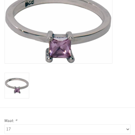
Tassen en meer
Haaraccesoires
Zonnebrillen
Fashion
ON THE BEACH
Charmin*s
Ohlala Jewels
Maat:
*
LIFESTYLE PRODUCTEN