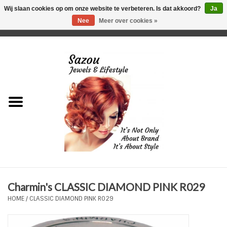
Wij slaan cookies op om onze website te verbeteren. Is dat akkoord?
Ja
Nee
Meer over cookies »
0 Artikelen - €0,00
Home
Just For Her
Just for Him
Kids Only
HORLOGES
Charmin's CLASSIC DIAMOND PINK R029
Plus Size Sieraden
HOME
/
CLASSIC DIAMOND PINK R029
Enkelbandjes