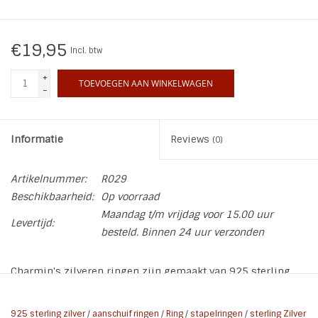
INSPIRATIE
€19,95
Incl. btw
SALE
+
TOEVOEGEN AAN WINKELWAGEN
-
Blog
Informatie
Reviews
(0)
Artikelnummer:
R029
Beschikbaarheid:
Op voorraad
Maandag t/m vrijdag voor 15.00 uur
Levertijd:
besteld. Binnen 24 uur verzonden
Charmin's zilveren ringen zijn gemaakt van 925 sterling
zilver.
De Golden Look ringen zijn gemaakt van koper en
hebben een laagje rosé- of geelgoud met een transparante
925 sterling zilver
/
aanschuif ringen
/
Ring
/
stapelringen
/
sterling Zilver