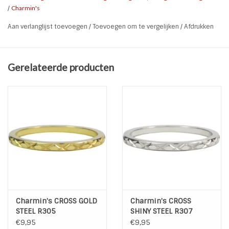
coating. De steentjes zijn zirkonia en half edelstenen.
/
Charmin's
De parels op de Charmin*s Ringen zijn zoetwaterparels en
Aan verlanglijst toevoegen
/
Toevoegen om te vergelijken
/
Afdrukken
de parels van de XL Ringen zijn synthetisch gekleurde
parels.
De ringen zijn met de hand gemaakt.
Gerelateerde producten
Charmin's CROSS GOLD
Charmin's CROSS
STEEL R305
SHINY STEEL R307
€9,95
€9,95