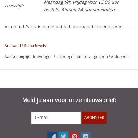
Maandag t/m vrijdag voor 15.00 uur
Levertijd:
besteld. Binnen 24 uur verzonden
Armband Paris is een elastisch armbandje in een rose-
gouden kleur met een rode steen.
Armband
/
Sazou Jewels
* Soort: Elastisch armbandje
Aan verlanglijst toevoegen
/
Toevoegen om te vergelijken
/
Afdrukken
* Maat: One Size
* Kleur: Rose-Goud | Rood
* Nikkelvrij
Meld je aan voor onze nieuwsbrief:
ABONNEER