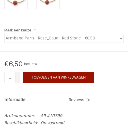
INSPIRATIE
SALE
Maak een keuze:
*
Blog
€6,50
Incl. btw
+
TOEVOEGEN AAN WINKELWAGEN
-
Informatie
Reviews
(0)
Artikelnummer:
AR 410799
Beschikbaarheid:
Op voorraad