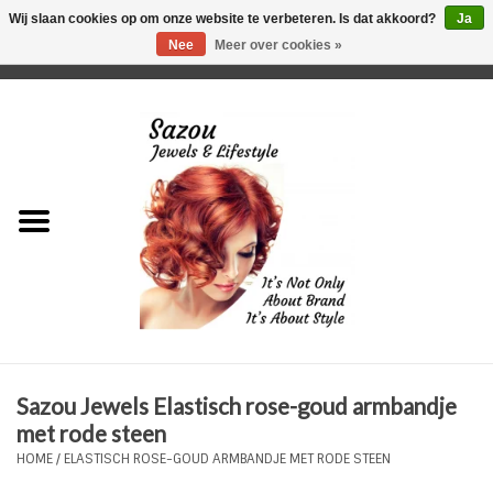
Wij slaan cookies op om onze website te verbeteren. Is dat akkoord?
Ja
Nee
Meer over cookies »
0 Artikelen - €0,00
Home
Just For Her
Just for Him
Kids Only
HORLOGES
Sazou Jewels Elastisch rose-goud armbandje
Plus Size Sieraden
met rode steen
HOME
/
ELASTISCH ROSE-GOUD ARMBANDJE MET RODE STEEN
Enkelbandjes