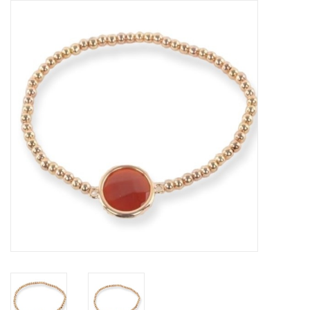
Tassen en meer
Haaraccesoires
Zonnebrillen
Fashion
ON THE BEACH
Charmin*s
Ohlala Jewels
LIFESTYLE PRODUCTEN