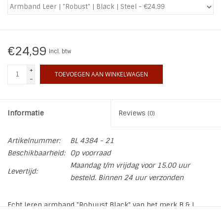
INSPIRATIE
€24,99
SALE
Incl. btw
+
TOEVOEGEN AAN WINKELWAGEN
Blog
-
Informatie
Reviews
(0)
Artikelnummer:
BL 4384 - 21
Beschikbaarheid:
Op voorraad
Maandag t/m vrijdag voor 15.00 uur
Levertijd:
besteld. Binnen 24 uur verzonden
Echt leren armband "Robuust Black" van het merk B & L
Steel & Leather. Een armband van robuust stevig leer met