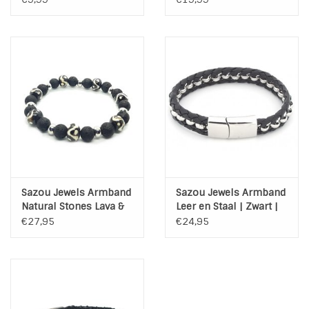
Sazou Jewels Armband
Sazou Jewels Armband
Natural Stones Lava &
Leer en Staal | Zwart |
Bone
Shiny Steel
€27,95
€24,95