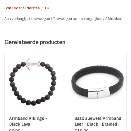
een staimless steel mat zilveren slot.
Echt Leder
/
Edelstaal
/
B & L
* Maat armband: 21 cm
Aan verlanglijst toevoegen
/
Toevoegen om te vergelijken
/
Afdrukken
* Breedte armband: 1,3 cm
* Kleur: Zwart | Steel
* Materiaal: Echt leder | Stainless Steel 316L
Gerelateerde producten
* Slot: Magneet slot
Armband Vikings -
Sazou Jewels Armband
Black Lava
Leer | Black | Braided |
Stainless Steel
€9,99
€19,99