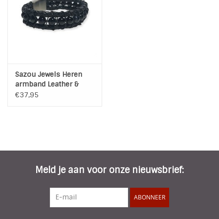
Sazou Jewels Heren
armband Leather &
Stones Zwart
€37,95
Meld je aan voor onze nieuwsbrief:
ABONNEER