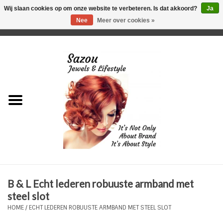
Wij slaan cookies op om onze website te verbeteren. Is dat akkoord?
Ja
Nee
Meer over cookies »
0 Artikelen - €0,00
Home
Just For Her
Just for Him
Kids Only
HORLOGES
B & L Echt lederen robuuste armband met
Plus Size Sieraden
steel slot
HOME
/
ECHT LEDEREN ROBUUSTE ARMBAND MET STEEL SLOT
Enkelbandjes