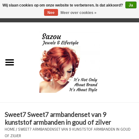
Wij slaan cookies op om onze website te verbeteren. Is dat akkoord?
Ja
Nee
Meer over cookies »
0 Artikelen - €0,00
Home
Just For Her
Just for Him
Kids Only
HORLOGES
Sweet7 Sweet7 armbandenset van 9
Plus Size Sieraden
kunststof armbanden in goud of zilver
HOME
/
SWEET7 ARMBANDENSET VAN 9 KUNSTSTOF ARMBANDEN IN GOUD
Enkelbandjes
OF ZILVER