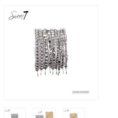
Tassen en meer
Haaraccesoires
Zonnebrillen
Fashion
ON THE BEACH
Charmin*s
Ohlala Jewels
LIFESTYLE PRODUCTEN