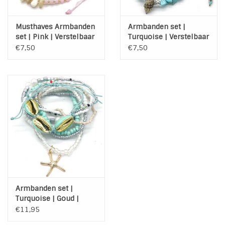
Musthaves Armbanden
Armbanden set |
set | Pink | Verstelbaar
Turquoise | Verstelbaar
| Bloem | Ster
| Schelp | Steentjes
€7,50
€7,50
Armbanden set |
Turquoise | Goud |
Schelp | Zeester
€11,95