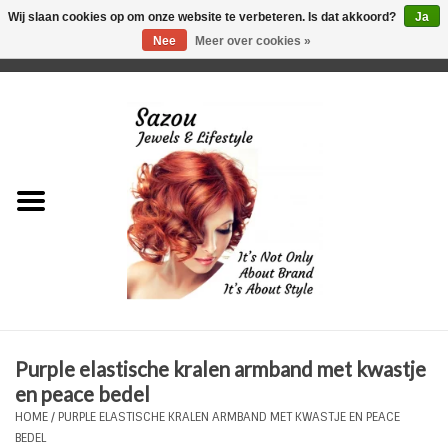
Wij slaan cookies op om onze website te verbeteren. Is dat akkoord?
Ja
Nee
Meer over cookies »
0 Artikelen - €0,00
Home
Just For Her
Just for Him
Kids Only
HORLOGES
Purple elastische kralen armband met kwastje
Plus Size Sieraden
en peace bedel
HOME
/
PURPLE ELASTISCHE KRALEN ARMBAND MET KWASTJE EN PEACE
Enkelbandjes
BEDEL