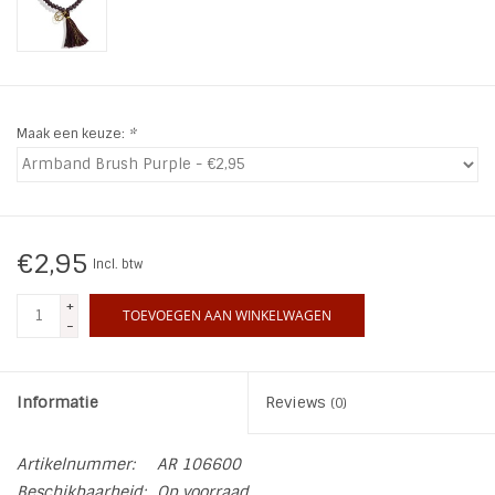
INSPIRATIE
SALE
Maak een keuze:
*
Blog
€2,95
Incl. btw
+
TOEVOEGEN AAN WINKELWAGEN
-
Informatie
Reviews
(0)
Artikelnummer:
AR 106600
Beschikbaarheid:
Op voorraad