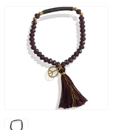
Tassen en meer
Haaraccesoires
Zonnebrillen
Fashion
ON THE BEACH
Charmin*s
Ohlala Jewels
LIFESTYLE PRODUCTEN