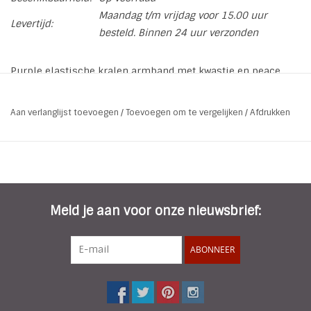
Maandag t/m vrijdag voor 15.00 uur
Levertijd:
besteld. Binnen 24 uur verzonden
Purple elastische kralen armband met kwastje en peace
bedel.
Aan verlanglijst toevoegen
/
Toevoegen om te vergelijken
/
Afdrukken
* Soort: Elastisch Armbandje
* Kleur: Paars l Zwart l Goud
* Lengte: 18 cm
* Kraal grootte: 0,5 cm
* Materiaal: Glas kraal l Alloy l Katoen
Meld je aan voor onze nieuwsbrief:
* Kenmerken: Elastisch l Nikkel vrij
ABONNEER