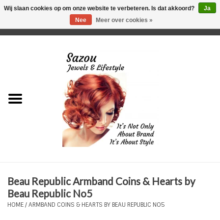
Wij slaan cookies op om onze website te verbeteren. Is dat akkoord?
Ja
Nee
Meer over cookies »
0 Artikelen - €0,00
Home
Just For Her
Just for Him
Kids Only
HORLOGES
Beau Republic Armband Coins & Hearts by
Plus Size Sieraden
Beau Republic No5
HOME
/
ARMBAND COINS & HEARTS BY BEAU REPUBLIC NO5
Enkelbandjes