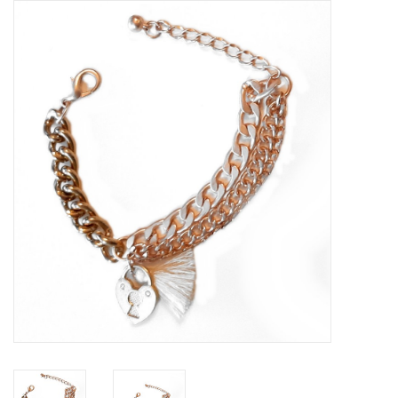
Tassen en meer
Haaraccesoires
Zonnebrillen
Fashion
ON THE BEACH
Charmin*s
Ohlala Jewels
LIFESTYLE PRODUCTEN