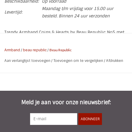
Beschikbaarheid:
Op voorraad
Maandag t/m vrijdag voor 15.00 uur
Levertijd:
besteld. Binnen 24 uur verzonden
Trendy Armband Coins & Hearts by Beau Republic No5 met
een Hart hanger en flosje.
* Brand: Coins & Hearts by Beau Republic
Armband
/
beau republic
/
Beau Republic
* Lengte armband: 16,5 + 5 cm
Aan verlanglijst toevoegen
/
Toevoegen om te vergelijken
/
Afdrukken
* Kleur: Goud | Rose | Mat Rose
* Materialen: Metaal legering
* Grootte Hartje: 2,2 x 1,6 cm
* Grootte Flosje: 2 cm
Meld je aan voor onze nieuwsbrief:
ABONNEER