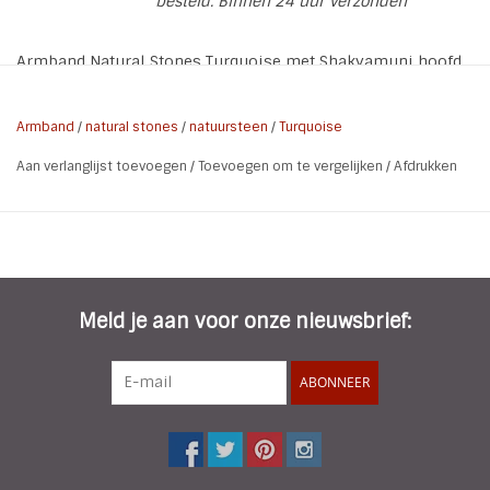
besteld. Binnen 24 uur verzonden
Armband Natural Stones Turquoise met Shakyamuni hoofd.
* Stones : 6 mm
Armband
/
natural stones
/
natuursteen
/
Turquoise
* Armband: 18 cm
Aan verlanglijst toevoegen
/
Toevoegen om te vergelijken
/
Afdrukken
Kleuren kunnen op de foto's afwijken van het originele
product.
Turquoise bevordert de welstand van de man en de
zielenvreugde van de vrouw, de harmonie in het huwelijk, de
toewijding en moed en beschermt (vooral de jeugd) tegen
Meld je aan voor onze nieuwsbrief:
invloeden van buiten. Ook versterkt de steen het
zelfvertrouwen en het doorzettingsvermogen. Het kan ook
ABONNEER
effectief zijn bij klachten die te maken hebben met de
overgang, zoals opvliegers. Het kan kalmerend werken en
voor innerlijke rust zorgen maar werkt ook vitaliserend bij
uitputting. Het heeft een positieve werking op depressie,