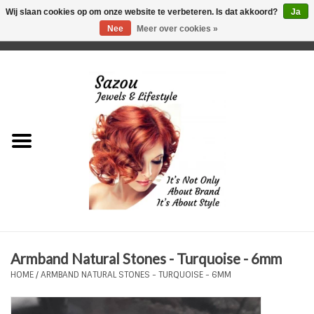
Wij slaan cookies op om onze website te verbeteren. Is dat akkoord?
Ja
Nee
Meer over cookies »
0 Artikelen - €0,00
Home
Just For Her
Just for Him
Kids Only
HORLOGES
Armband Natural Stones - Turquoise - 6mm
Plus Size Sieraden
HOME
/
ARMBAND NATURAL STONES - TURQUOISE - 6MM
Enkelbandjes