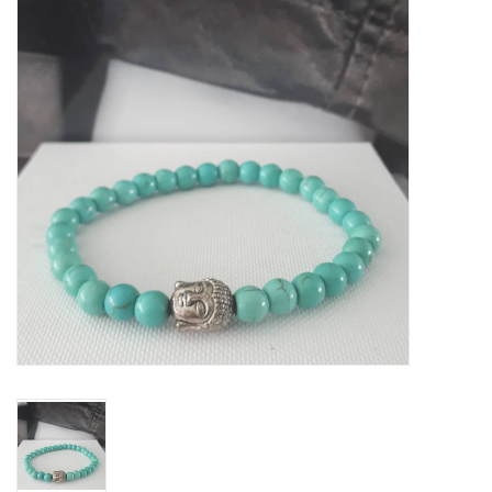
Tassen en meer
Haaraccesoires
Zonnebrillen
Fashion
ON THE BEACH
Charmin*s
Ohlala Jewels
LIFESTYLE PRODUCTEN