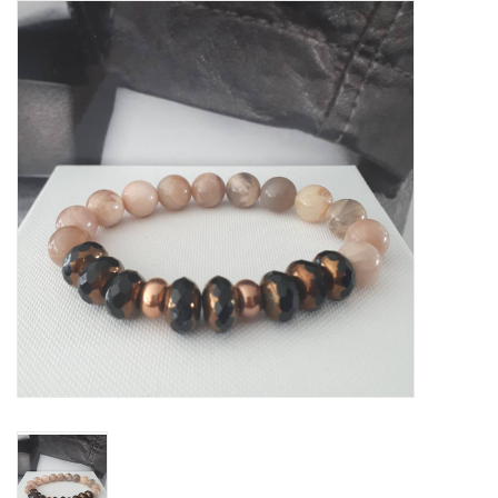
Tassen en meer
Haaraccesoires
Zonnebrillen
Fashion
ON THE BEACH
Charmin*s
Ohlala Jewels
LIFESTYLE PRODUCTEN