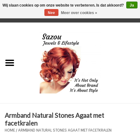
Wij slaan cookies op om onze website te verbeteren. Is dat akkoord?
Ja
Nee
Meer over cookies »
0 Artikelen - €0,00
Home
Just For Her
Just for Him
Kids Only
HORLOGES
Armband Natural Stones Agaat met
Plus Size Sieraden
facetkralen
HOME
/
ARMBAND NATURAL STONES AGAAT MET FACETKRALEN
Enkelbandjes