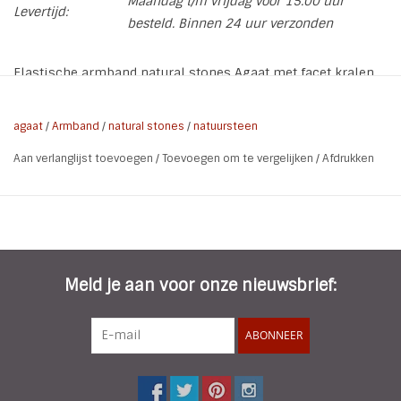
Maandag t/m vrijdag voor 15.00 uur
Levertijd:
besteld. Binnen 24 uur verzonden
Elastische armband natural stones Agaat met facet kralen
en hematiet spacers.
agaat
/
Armband
/
natural stones
/
natuursteen
* Kleur: Bruin | Oud Roze | Hematiet Gold spacers
Aan verlanglijst toevoegen
/
Toevoegen om te vergelijken
/
Afdrukken
* Polsmaat: 16 a 17 cm
* Elastisch
* Natural Stones: 10 mm
* Facet: 12 mm
* Materialen: Natuursteen Agaat | Facet kralen | Hematiet
Meld je aan voor onze nieuwsbrief:
ABONNEER