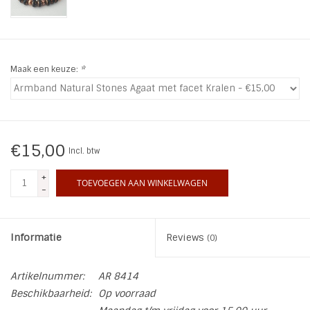
INSPIRATIE
SALE
Maak een keuze:
*
Blog
€15,00
Incl. btw
+
TOEVOEGEN AAN WINKELWAGEN
-
Informatie
Reviews
(0)
Artikelnummer:
AR 8414
Beschikbaarheid:
Op voorraad